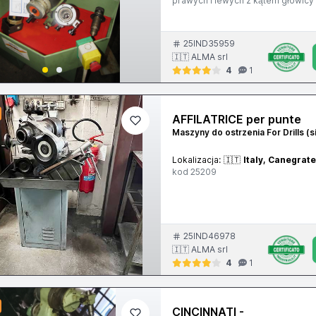
prawych i lewych z kątem głowicy 
0° ÷ 7° - Kąt rdzenia: 30°÷50° - C
50/60 Hz - Przyłącze uziemienia: 0
bar - Wysokość blatu roboczego: 9
Centrowanie optyczne – Różne ak
25IND35959
🇮🇹 ALMA srl
4
1
AFFILATRICE per punte
Maszyny do ostrzenia For Drills (s
Lokalizacja:
🇮🇹
Italy, Canegrat
kod 25209
25IND46978
🇮🇹 ALMA srl
4
1
CINCINNATI -