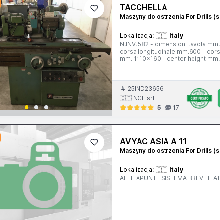
TACCHELLA
Maszyny do ostrzenia For Drills (s
Lokalizacja:
🇮🇹
Italy
N.INV. 582 - dimensioni tavola mm. 1110x160 - altezze punte
corsa longitudinale mm.600 - corsa verticale mm. 250 - IN
mm. 1110x160 - center height mm. 
vertical stroke mm. 250
25IND23656
🇮🇹 NCF srl
5
17
AVYAC ASIA A 11
Maszyny do ostrzenia For Drills (s
Lokalizacja:
🇮🇹
Italy
AFFILAPUNTE SISTEMA B