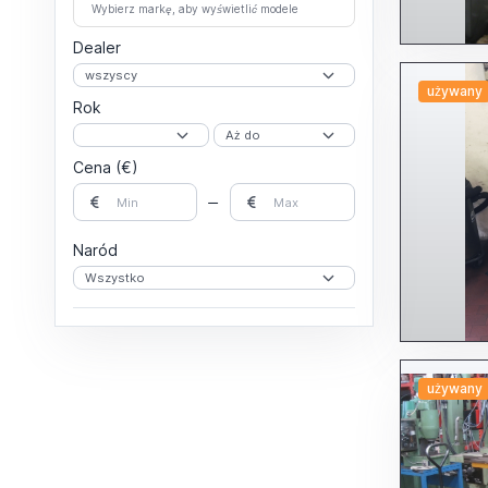
Do cylindrów
Wybierz markę, aby wyświetlić modele
Inne Sanders
Szlifierka taśmowa
Dealer
Tarczowe
Obrabiarki elektroerozyjne
Inne Elektroerozja
używany
Rok
MikroWietarki
Wglebne
Wire EDM
Plecenie warkoczy oplatania
Cena (€)
Podajnik dla prętów
Dla Wielowrzecionowe
For fixed head
For sliding head
Inne Ładowarki prętów
Naród
Polerki
Pozycjonerzy
Przecinarek, Pily, Przenosne
Automatyczny
Inne
Na taśmie, inne
Pily tasmowa wahadłowe
Podwojnej kolumny
używany
Tarczowe
Inny Przecinarek, Pily, Przenosne
Instrukcje
Inne
Piły taśmowe