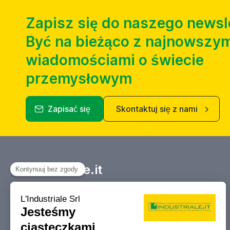
Zapisz się do naszego newsl
Być na bieżąco z najnowszym
wiadomościami o świecie
przemysłowym
Zapisać się
Skontaktuj się z nami
Industriale.it
Twój Marketplace informacyjny
dotyczący kupna, sprzedaży, aukcji i
likwidacji obrabiarek i maszyn
przemysłowych.