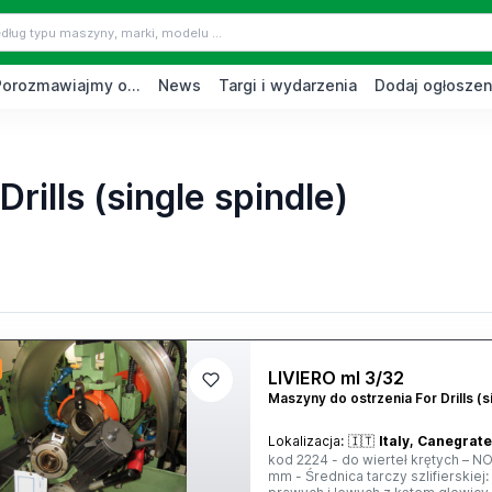
Porozmawiajmy o...
News
Targi i wydarzenia
Dodaj ogłoszen
rills (single spindle)
LIVIERO ml 3/32
Maszyny do ostrzenia For Drills (s
Lokalizacja:
🇮🇹
Italy, Canegrate
kod 2224 - do wierteł krętych – 
mm - Średnica tarczy szlifierskiej