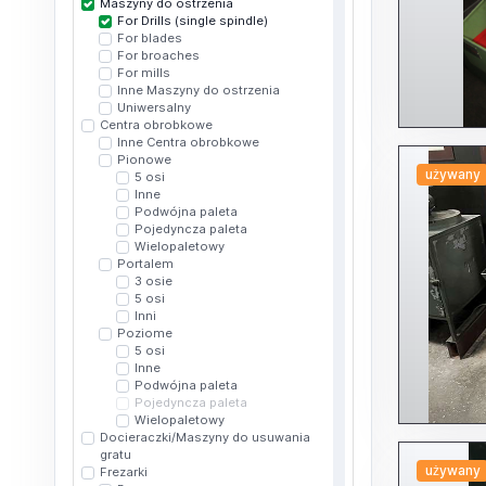
Maszyny do ostrzenia
For Drills (single spindle)
For blades
For broaches
For mills
Inne Maszyny do ostrzenia
Uniwersalny
Centra obrobkowe
Inne Centra obrobkowe
Pionowe
używany
5 osi
Inne
Podwójna paleta
Pojedyncza paleta
Wielopaletowy
Portalem
3 osie
5 osi
Inni
Poziome
5 osi
Inne
Podwójna paleta
Pojedyncza paleta
Wielopaletowy
Docieraczki/Maszyny do usuwania
gratu
używany
Frezarki