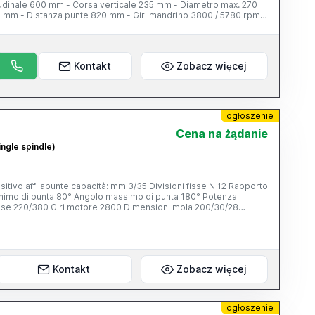
tudinale 600 mm - Corsa verticale 235 mm - Diametro max. 270
3 mm - Distanza punte 820 mm - Giri mandrino 3800 / 5780 rpm -
m - Piano magnetico 400 x 200 mm - Testa inclinabile
Kontakt
Zobacz więcej
ogłoszenie
Cena na żądanie
ingle spindle)
nte capacità: mm 3/35 Divisioni fisse N 12 Rapporto
i sostegno punte CM2, CM3, CM4 Camma per due taglienti destri
ffe apparecchiatura elettrica a norma diamante ravvivamole,
ità elettropompa per la refrigerazione chiavi di servizio
Kontakt
Zobacz więcej
ogłoszenie