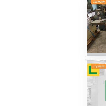
Transfer
używany
Bebna
Inne transfer
Multicentre
Stol obrotowy
Ukosowarki
Wiertarkach
Fixed column
Inne Frezarki wytaczające
Moving column
Portalem
Wiertarki
Do form
Do głębokich otworów
Inne maszyny wiertnicze
Wielowrzecionowe
Wiertarki (single spindle)
Do kolumn
używany
Inne Wiertła
Promieniowe
Wytaczarki
Do cylindrów
Inne maszyny do wytaczania
Mobile column
T or table