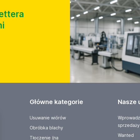
ettera
i
Główne kategorie
Nasze 
Usuwanie wiórów
Wprowadź 
sprzedaży
Obróbka blachy
Wanted
Tłoczenie (na