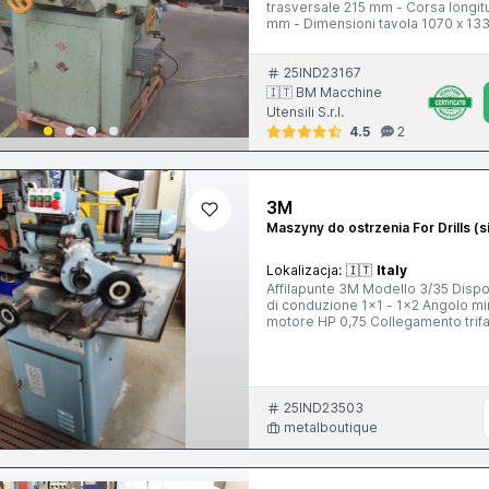
trasversale 215 mm - Corsa longi
mm - Dimensioni tavola 1070 x 13
Lunghezza max rettificabile 600 m
25IND23167
🇮🇹 BM Macchine
Utensili S.r.l.
4.5
2
3M
Maszyny do ostrzenia For Drills (s
Lokalizacja:
🇮🇹
Italy
Affilapunte 3M Modello 3/35 Dispositivo affilapu
di conduzione 1x1 - 1x2 Angolo minimo di punta 80° Angolo massimo di punta 180° Potenza
motore HP 0,75 Collegamento trifase 220/380 Giri motore 2800 Dimensioni mola 200/30/28
Motore elettropompa HP 0,08 Dimensioni mm 990/950/1300 Peso Kg 260 Accessori in dotazione:
affilapunte con basamento canott
e sinistri autocentrante a sei gri
montati sui dispositivi per tutte le necess
manuale di istruzione
25IND23503
metalboutique