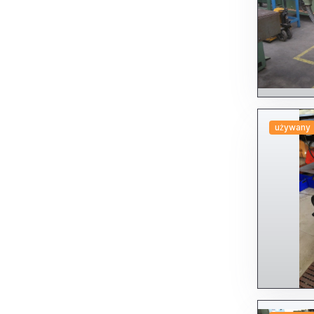
Tarczowe
Półautomatyczny
Inne
Piły taśmowe wahadłowe
Podwojnej kolumny
Tarczowe
Wstążka - Inne
Strugarki
Stworzyc
Dlutownica
Formujace
Hobbing machines
używany
Inne frezy zębowe
Szlifierko-ostrzarki
Tokarki - inne typy
Tokarki - kopiowanie
Tokarki CNC
Głowica przesuwna (GLÓWKA
PRZESUWNA)
Głowica stała (GŁOWICA STAŁA)
Inne
Jako pret
Short-bed
Inne Tokarki CNC
Tokarki kłowe/semifrontal
Tokarki pionowe
Tokarki równoległe
Tokarki wielowrzecionowe