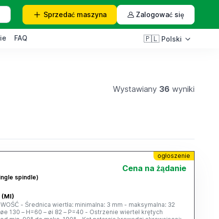
Sprzedać
maszyna
Zalogować się
ie
FAQ
🇵🇱
Polski
Wystawiany
36
wyniki
ogłoszenie
Cena na żądanie
ingle spindle)
 (MI)
NOWOŚĆ - Średnica wiertła: minimalna: 3 mm - maksymalna: 32
: øe 130 – H=60 – øi 82 – P=40 - Ostrzenie wierteł krętych