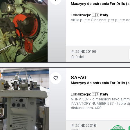
Maszyny do ostrzenia For Drills (s
Lokalizacja:
🇮🇹
Italy
Affila punte Cincinnati per punte d
25IND20199
fadel
SAFAG
Maszyny do ostrzenia For Drills (s
Lokalizacja:
🇮🇹
Italy
N. INV. 537 - dimensioni tavola mm
INVENTORY NUMBER 537 - table dim
distance mm. 400
25IND22318