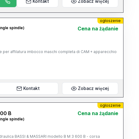
Kontakt
Zobacz więcej
ogłoszenie
ingle spindle)
Cena na żądanie
he per affilatura imbocco maschi completa di CAM + apparecchio
Kontakt
Zobacz więcej
ogłoszenie
600 B
Cena na żądanie
ingle spindle)
e idraulica BASSI & MASSARI modello B M 3 600 B - corsa