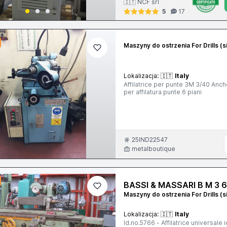
🇮🇹 NCF srl
5
17
Maszyny do ostrzenia For Drills (s
Lokalizacja:
🇮🇹
Italy
Affilatrice per punte 3M 3/40 Anc
per affilatura punte 6 piani
25IND22547
metalboutique
BASSI & MASSARI B M 3 
Maszyny do ostrzenia For Drills (s
Lokalizacja:
🇮🇹
Italy
Id.no.5766 - Affilatrice universal