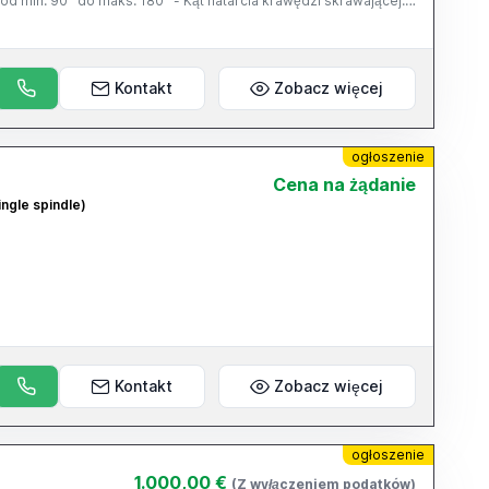
od min. 90° do maks. 180° - Kąt natarcia krawędzi skrawającej:
harakterystyka elektryczna - Przyłącze ogólne: 220/380 V –
,37 kW - Sprężone powietrze: ciśnienie zasilania: min. 6 bar – 4
10 mm - Ostrzałka do powierzchni płaskich i skrętnych –
cesoria.
Kontakt
Zobacz więcej
ogłoszenie
Cena na żądanie
ingle spindle)
e
Kontakt
Zobacz więcej
ogłoszenie
1.000,00 €
(Z wyłączeniem podatków)