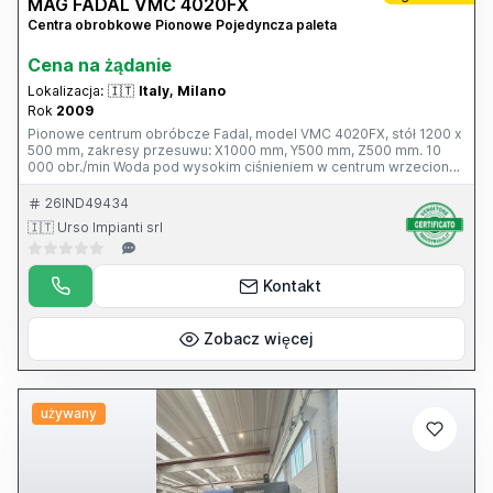
MAG FADAL VMC 4020FX
Centra obrobkowe Pionowe Pojedyncza paleta
Cena na żądanie
Lokalizacja:
🇮🇹
Italy, Milano
Rok
2009
Pionowe centrum obróbcze Fadal, model VMC 4020FX, stół 1200 x
500 mm, zakresy przesuwu: X1000 mm, Y500 mm, Z500 mm. 10
000 obr./min Woda pod wysokim ciśnieniem w centrum wrzeciona,
mocowanie wrzeciona CAT 40. 24-pozycyjny zmieniacz narzędzi.
Sterowanie CNC Fanuc Oi-MC
26IND49434
🇮🇹 Urso Impianti srl
Kontakt
Zobacz więcej
używany