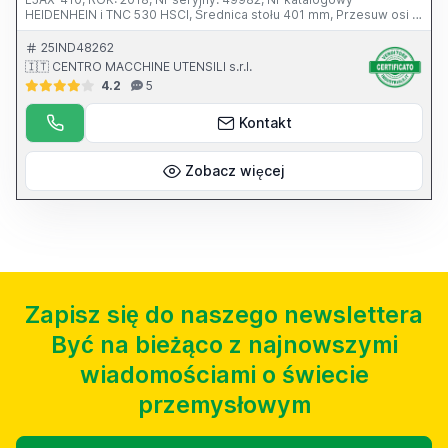
HEIDENHEIN i TNC 530 HSCI, Średnica stołu 401 mm, Przesuw osi X
650 mm, Przesuw osi Y 700 mm, Przesuw osi Z 645 mm, Prędkość
obrotowa wrzeciona 12 000 obr./min, Stożek wrzeciona BT 40,
25IND48262
Magazyn narzędzi na 30 narzędzi, Masa 9500 kg, Wyjścia
🇮🇹 CENTRO MACCHINE UTENSILI s.r.l.
komunikacyjne RS-232, Ethernet i USB, Akcesoria: Łańcuchowy
4.2
5
transporter wiórów, Chłodziwo wrzecionowe z pompą 20 barów i
filtrem 25 mikronów, Liniały optyczne w osiach X-Y-Z, Enkodery
bezpośrednie w osiach A i C, DANE NIEWIĄŻĄCE DO WERYFIKACJI
Kontakt
Zobacz więcej
Zapisz się do naszego newslettera
Być na bieżąco z najnowszymi
wiadomościami o świecie
przemysłowym