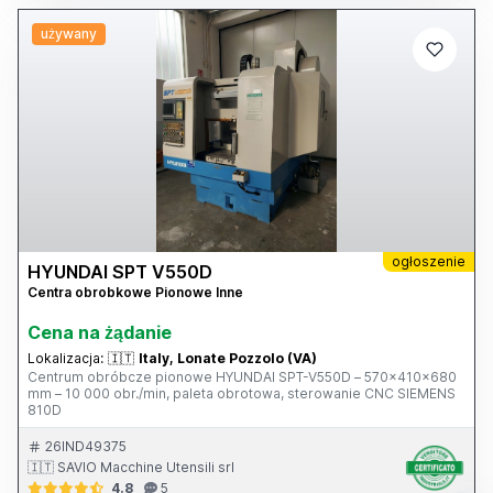
używany
ogłoszenie
HYUNDAI SPT V550D
Centra obrobkowe Pionowe Inne
Cena na żądanie
Lokalizacja:
🇮🇹
Italy, Lonate Pozzolo (VA)
Centrum obróbcze pionowe HYUNDAI SPT-V550D – 570x410x680
mm – 10 000 obr./min, paleta obrotowa, sterowanie CNC SIEMENS
810D
26IND49375
🇮🇹 SAVIO Macchine Utensili srl
4.8
5