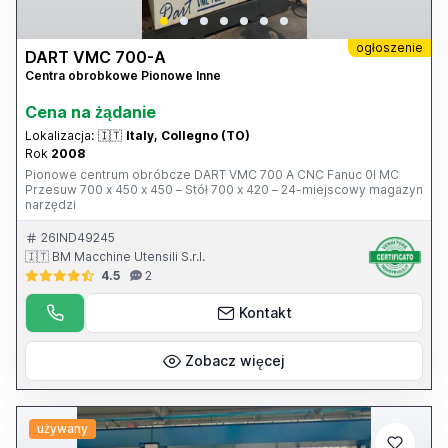
ogłoszenie
DART VMC 700-A
Centra obrobkowe Pionowe Inne
Cena na żądanie
Lokalizacja:
🇮🇹
Italy, Collegno (TO)
Rok
2008
Pionowe centrum obróbcze DART VMC 700 A CNC Fanuc 0I MC
Przesuw 700 x 450 x 450 – Stół 700 x 420 – 24-miejscowy magazyn
narzędzi
26IND49245
🇮🇹 BM Macchine Utensili S.r.l.
4.5
2
Kontakt
Zobacz więcej
używany