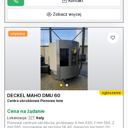
Kontakt
Zobacz więcej
używany
ogłoszenie
DECKEL MAHO DMU 60
Centra obrobkowe Pionowe Inne
Cena na żądanie
Lokalizacja:
🇮🇹
Italy
Pionowe centrum obróbcze, przesuwy: X mm 630, Y mm 560, Z
mm 560, mocowanie wrzeciona SK 40, magazyn narzędzi 20-