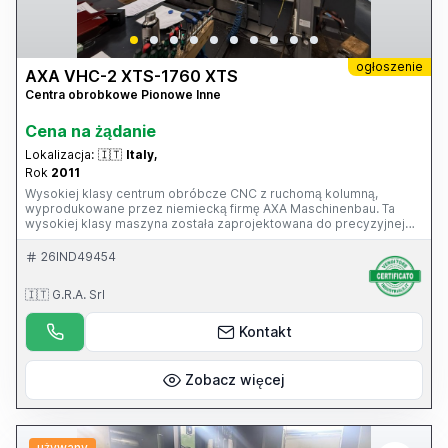
ogłoszenie
AXA VHC-2 XTS-1760 XTS
Centra obrobkowe Pionowe Inne
Cena na żądanie
Lokalizacja:
🇮🇹
Italy,
Rok
2011
Wysokiej klasy centrum obróbcze CNC z ruchomą kolumną,
wyprodukowane przez niemiecką firmę AXA Maschinenbau. Ta
wysokiej klasy maszyna została zaprojektowana do precyzyjnej
obróbki średnich i dużych detali, szczególnie popularnych w
branży form i narzędzi, lotnictwa, energetyki, budowy maszyn i
26IND49454
komponentów precyzyjnych. Jest ona znacznie lepsza od
tradycyjnego pionowego centrum obróbczego z ruchomym
🇮🇹 G.R.A. Srl
stołem, z przebiegiem 39 500 godzin, sterowaniem CNC Siemens
840D, w pełni sprawną i nienagannie utrzymaną, w pełni
wyposażoną (magazyn narzędzi, transporter wiórów itp.) oraz
Kontakt
wrzecionem w doskonałym stanie.
Zobacz więcej
używany