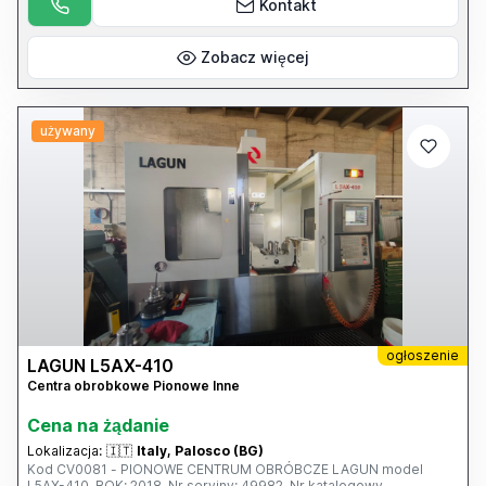
na sztywno, Liniały optyczne, Chłodziwo przelotowe, Wrzeciono
Kontakt
TSC50T 21 bar, Chłodziwo SDA 360 L system, Programowalna
dysza chłodziwa, Strumień powietrza przez narzędzia,
Bezprzewodowy, intuicyjny system pomiarowy, Renishaw, WIPS-R,
Zobacz więcej
AKCESORIA: Uchwyt magnetyczny i mocowania, Podstawa FCS
(FCS – do matryc), 10 narzędzi – chwyty – zaciski mocujące – duża
skrzynka narzędziowa, Wymiary: 4000 x 2500 x 3070 mm, DANE
NIEWIĄŻĄCE, DO WERYFIKACJI
używany
ogłoszenie
LAGUN L5AX-410
Centra obrobkowe Pionowe Inne
Cena na żądanie
Lokalizacja:
🇮🇹
Italy, Palosco (BG)
Kod CV0081 - PIONOWE CENTRUM OBRÓBCZE LAGUN model
L5AX-410, ROK: 2018, Nr seryjny: 49982, Nr katalogowy