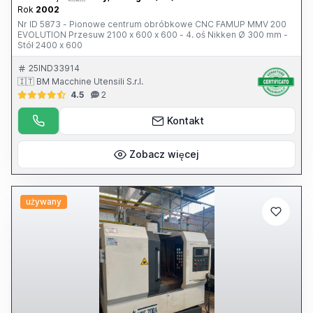
Rok
2002
Nr ID 5873 - Pionowe centrum obróbkowe CNC FAMUP MMV 200
EVOLUTION Przesuw 2100 x 600 x 600 - 4. oś Nikken Ø 300 mm -
Stół 2400 x 600
25IND33914
🇮🇹 BM Macchine Utensili S.r.l.
4.5
2
Kontakt
Zobacz więcej
używany