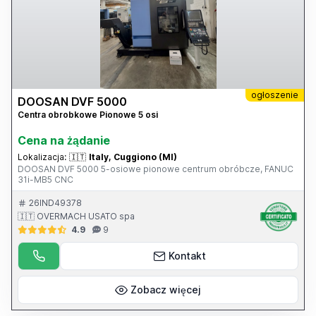
ogłoszenie
DOOSAN DVF 5000
Centra obrobkowe Pionowe 5 osi
Cena na żądanie
Lokalizacja:
🇮🇹
Italy, Cuggiono (MI)
DOOSAN DVF 5000 5-osiowe pionowe centrum obróbcze, FANUC
31i-MB5 CNC
26IND49378
🇮🇹 OVERMACH USATO spa
4.9
9
Kontakt
Zobacz więcej