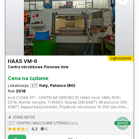
ogłoszenie
HAAS VM-6
Centra obrobkowe Pionowe Inne
Cena na żądanie
Lokalizacja:
🇮🇹
Italy, Palosco (BG)
Rok
2018
kod CV266-PF - CENTRUM OBRÓBCZE HAAS mod. VM6, ROK:
2018, Numer seryjny: 1145807, Stożek DIN 69871, Wrzeciono: DIN
69871, Napęd bezpośredni, Prędkość obrotowa: 15 000 obr./min,
Moc: 22 kW, Posuw szybki: 15 m/min, Automatyczny ślimakowy
transporter wiórów, Zdalne sterowanie elektroniczne pokrętłem,
25IND48102
Pistolet pneumatyczny, Obróbka z dużą prędkością, Interfejs
🇮🇹 CENTRO MACCHINE UTENSILI s.r.l.
Ethernet, makra, obrót współrzędnych i skalowanie, Moduł
4.2
5
wykrywania awarii zasilania, Kolorowy monitor LCD 15", Port USB i
pamięć 32 GB, Połączenie Wi-Fi do sterowania Hass, Gwintowanie