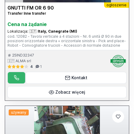
ogłoszenie
GNUTTI FM OR 6 90
Transfer Inne transfer
Cena na żądanie
Lokalizacja:
🇮🇹
Italy, Canegrate (MI)
cod. 12082 - Tavola verticale a 4 stazioni - Nr. 6 unità Ø 90 in due
posizioni orizzontale destra + orizzontale sinistra - Pick and place-
Robot - Convogliatore trucioli - Accessori di normale dotazione
25IND32347
🇮🇹 ALMA srl
4
1
Kontakt
Zobacz więcej
używany