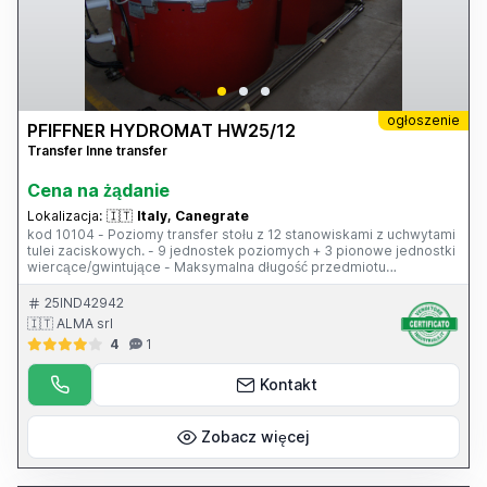
ogłoszenie
PFIFFNER HYDROMAT HW25/12
Transfer Inne transfer
Cena na żądanie
Lokalizacja:
🇮🇹
Italy, Canegrate
kod 10104 - Poziomy transfer stołu z 12 stanowiskami z uchwytami
tulei zaciskowych. - 9 jednostek poziomych + 3 pionowe jednostki
wiercące/gwintujące - Maksymalna długość przedmiotu
obrabianego: 100 mm. - Panel elektryczny - Jednostka napędowa
+ zbiornik hydrauliczny - Transporter wiórów - 12 tulei zaciskowych
25IND42942
typu W25 o maksymalnej średnicy 25 mm - Czas indeksowania 0,5
🇮🇹 ALMA srl
s. mm. 3300 - Maszyna częściowo odnowiona
4
1
Kontakt
Zobacz więcej