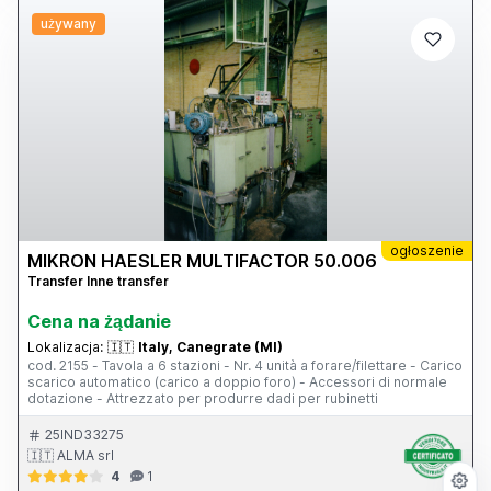
używany
ogłoszenie
MIKRON HAESLER MULTIFACTOR 50.006
Transfer Inne transfer
Cena na żądanie
Lokalizacja:
🇮🇹
Italy, Canegrate (MI)
cod. 2155 - Tavola a 6 stazioni - Nr. 4 unità a forare/filettare - Carico
scarico automatico (carico a doppio foro) - Accessori di normale
dotazione - Attrezzato per produrre dadi per rubinetti
25IND33275
🇮🇹 ALMA srl
4
1