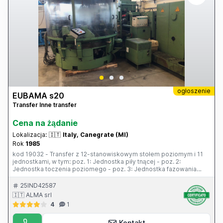
ogłoszenie
EUBAMA s20
Transfer Inne transfer
Cena na żądanie
Lokalizacja:
🇮🇹
Italy, Canegrate (MI)
Rok
1985
kod 19032 - Transfer z 12-stanowiskowym stołem poziomym i 11
jednostkami, w tym: poz. 1: Jednostka piły tnącej - poz. 2:
Jednostka toczenia poziomego - poz. 3: Jednostka fazowania
poziomego - poz. 4: Jednostka gwintowania poziomego z głowicą
walcową, skok 20G 1/4 - poz. 5: Jednostka gwintowania z głowicą
25IND42587
walcową, M8 Fette - poz. 6: Jednostka fazowania poziomego -
🇮🇹 ALMA srl
poz. 7: Jednostka wytaczania poziomego - poz. 8: Jednostka
4
1
fazowania poziomego, skok 0,7 mm, pochyły - poz. 9: Specjalna
jednostka pozioma do frezowania kół zębatych - poz. 10:
Specjalna jednostka pionowa do frezowania kół zębatych - poz. 11:
Kontakt