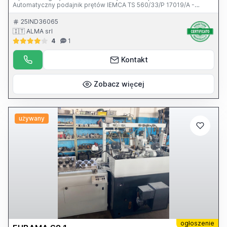
Automatyczny podajnik prętów IEMCA TS 560/33/P 17019/A -
Wibrator liniowy do transportu surowego materiału - Panel
sterowania, układ chłodzenia + Euro Cold, odciąg oparów -
25IND36065
Agregat hydrauliczny - Różne akcesoria
🇮🇹 ALMA srl
4
1
Kontakt
Zobacz więcej
używany
ogłoszenie