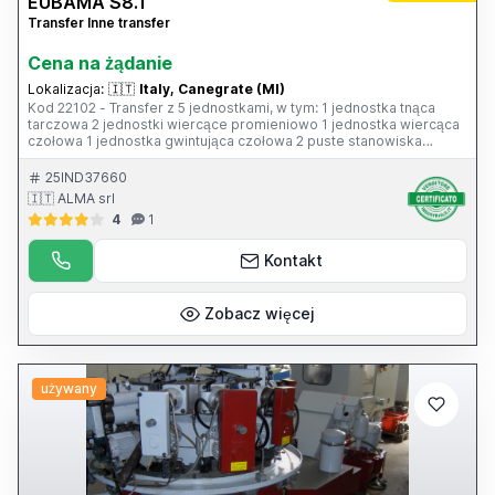
EUBAMA S8.1
Transfer Inne transfer
Cena na żądanie
Lokalizacja:
🇮🇹
Italy, Canegrate (MI)
Kod 22102 - Transfer z 5 jednostkami, w tym: 1 jednostka tnąca
tarczowa 2 jednostki wiercące promieniowo 1 jednostka wiercąca
czołowa 1 jednostka gwintująca czołowa 2 puste stanowiska
Zdolność robocza: średnica 8 mm - Podziałka: 20 - Regulowana
wydajność: 6–98 - Maks. długość przedmiotu obrabianego: 50 mm
25IND37660
- Maks. skok jednostki roboczej: 30–45 mm - Średnia moc napędu
🇮🇹 ALMA srl
(maks. 2,2 kW): 0,55 kW - Maks. udźwig rozwijarki: 1000 kg -
4
1
Hydrauliczna prostownica do drutu ze sterowaniem - Rozwijarka -
Skrzynka na akcesoria.
Kontakt
Zobacz więcej
używany