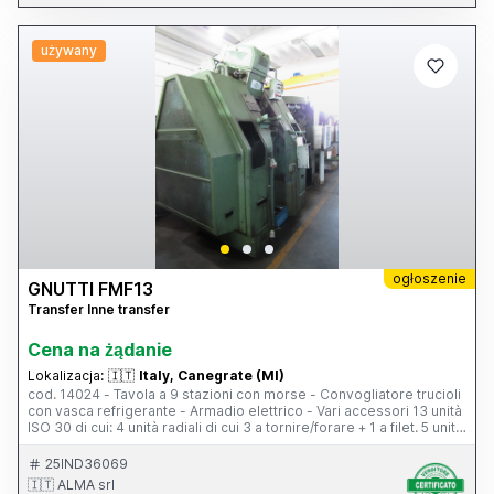
używany
ogłoszenie
GNUTTI FMF13
Transfer Inne transfer
Cena na żądanie
Lokalizacja:
🇮🇹
Italy, Canegrate (MI)
cod. 14024 - Tavola a 9 stazioni con morse - Convogliatore trucioli
con vasca refrigerante - Armadio elettrico - Vari accessori 13 unità
ISO 30 di cui: 4 unità radiali di cui 3 a tornire/forare + 1 a filet. 5 unità
assiali sinistre di cui 3 a tornire/forare + 1 per recessi + 1 a filettare
4 unità assiali destre di cui 3 a tornire/forare + 1 a filettare
25IND36069
Predisposto per la 14° unità
🇮🇹 ALMA srl