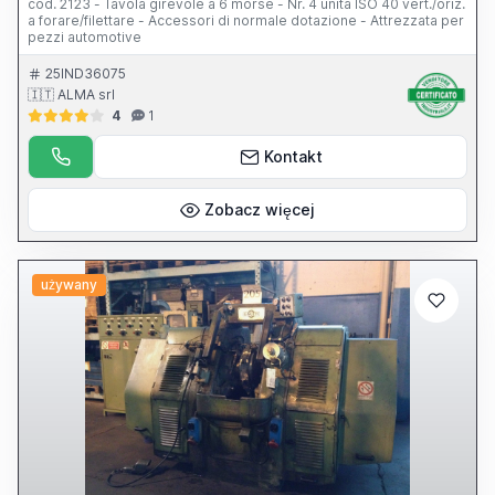
cod. 2123 - Tavola girevole a 6 morse - Nr. 4 unità ISO 40 vert./oriz.
a forare/filettare - Accessori di normale dotazione - Attrezzata per
pezzi automotive
25IND36075
🇮🇹 ALMA srl
4
1
Kontakt
Zobacz więcej
używany