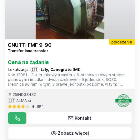
ogłoszenie
GNUTTI FMF 9-90
Transfer Inne transfer
Cena na żądanie
Lokalizacja:
🇮🇹
Italy, Canegrate (MI)
Kod 12081 – 3-kierunkowy transfer z 6-stanowiskowym stołem
pionowym i imadłami dwuszczękowymi 9 jednostek ISO30,
średnica 90 mm, w tym: 3 prawe jednostki poziome, w tym: 1
jednostka gwintująca, 2 jednostki wiercąco-toczące. 3 lewe
jednostki poziome, w tym: 1 jednostka gwintująca, 2 jednostki
25IND38432
wiercąco-toczące. 3 jednostki pionowe, w tym: 1 jednostka
🇮🇹 ALMA srl
gwintująca, 2 jednostki wiercąco-toczące. Automatyczny
4
1
załadunek i rozładunek Arnoldi (V.A.E.P.) – Transporter wiórów –
Różne akcesoria – Panel elektryczny
Kontakt
Zobacz więcej