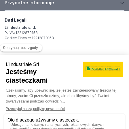
Przydatne informacje
Dati Legali
L'industriale s.r.l.
P. IVA: 12212870153
Codice Fiscale: 12212870153
Sede Legale
Via Carlo Dolci, 32
20148 Milano (MI)
Italy
Registro Imprese
Iscrizione R.I.: 12212870153
REA: MI-1539011
Capitale sociale: Euro 10.400,00 i.v.
Contatti
info@industriale.it
PEC:
industriale@pec.industriale.it