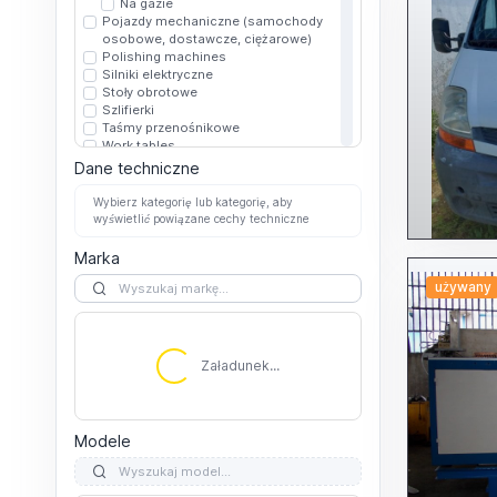
Na gazie
Pojazdy mechaniczne (samochody
osobowe, dostawcze, ciężarowe)
Polishing machines
Silniki elektryczne
Stoły obrotowe
Szlifierki
Taśmy przenośnikowe
Work tables
Inne work tables
Dane techniczne
Surface plates
T-slots
Wybierz kategorię lub kategorię, aby
Wrzeciona elektrowrzecionowe
wyświetlić powiązane cechy techniczne
Marka
używany
Załadunek...
Załadunek...
Modele