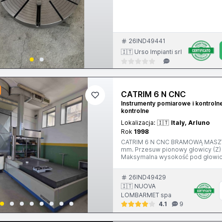
26IND49441
🇮🇹 Urso Impianti srl
CATRIM 6 N CNC
Instrumenty pomiarowe i kontroln
kontrolne
Lokalizacja:
🇮🇹
Italy, Arluno
Rok
1998
CATRIM 6 N CNC BRAMOWĄ MASZYN
mm. Przesuw pionowy głowicy (Z)
Maksymalna wysokość pod głowicą
7500 kg. Rok produkcji 1998 W ko
26IND49429
🇮🇹 NUOVA
LOMBARMET spa
4.1
9