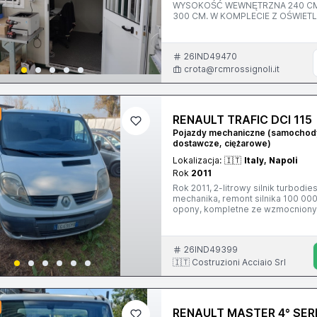
WYSOKOŚĆ WEWNĘTRZNA 240 CM
300 CM. W KOMPLECIE Z OŚWIE
ELEKTRYCZNYM I ZEWNĘTRZNYM 
26IND49470
crota@rcmrossignoli.it
RENAULT TRAFIC DCI 115
Pojazdy mechaniczne (samocho
dostawcze, ciężarowe)
Lokalizacja:
🇮🇹
Italy, Napoli
Rok
2011
Rok 2011, 2-litrowy silnik turbod
mechanika, remont silnika 100 00
opony, kompletne ze wzmocnionym
po obejrzeniu.
26IND49399
🇮🇹 Costruzioni Acciaio Srl
RENAULT MASTER 4° SERI