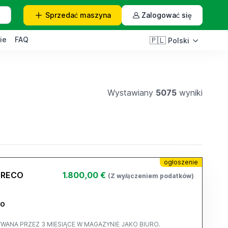
Sprzedać
maszyna
Zalogować się
ie
FAQ
🇵🇱
Polski
Wystawiany
5075
wyniki
ogłoszenie
GRECO
1.800,00 €
(Z wyłączeniem podatków)
BO
ANA PRZEZ 3 MIESIĄCE W MAGAZYNIE JAKO BIURO.