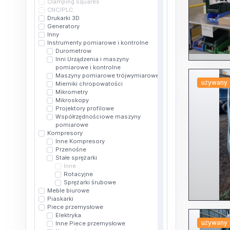
Clamping squares
CNC/PLC
Drukarki 3D
Generatory
Inny
Instrumenty pomiarowe i kontrolne
Durometrow
Inni Urządzenia i maszyny
pomiarowe i kontrolne
Maszyny pomiarowe trójwymiarowe
używany
Mierniki chropowatości
Mikrometry
Mikroskopy
Projektory profilowe
Współrzędnościowe maszyny
pomiarowe
Kompresory
Inne Kompresory
Przenośne
Stałe sprężarki
Inne
Rotacyjne
Sprężarki śrubowe
Meble biurowe
Piaskarki
Piece przemysłowe
Elektryka
używany
Inne Piece przemysłowe