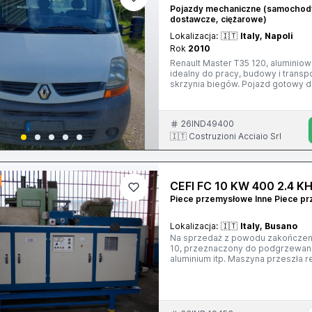
Pojazdy mechaniczne (samocho
dostawcze, ciężarowe)
Lokalizacja:
🇮🇹
Italy, Napoli
Rok
2010
Renault Master T35 120, aluminio
idealny do pracy, budowy i transp
skrzynia biegów. Pojazd gotowy 
(niewielkie pęknięcie widoczne na
26IND49400
🇮🇹 Costruzioni Acciaio Srl
CEFI FC 10 KW 400 2.4 K
Piece przemysłowe Inne Piece p
Lokalizacja:
🇮🇹
Italy, Busano
Na sprzedaż z powodu zakończenia
10, przeznaczony do podgrzewania
aluminium itp. Maszyna przeszła 
dostawą zostanie skontrolowana 