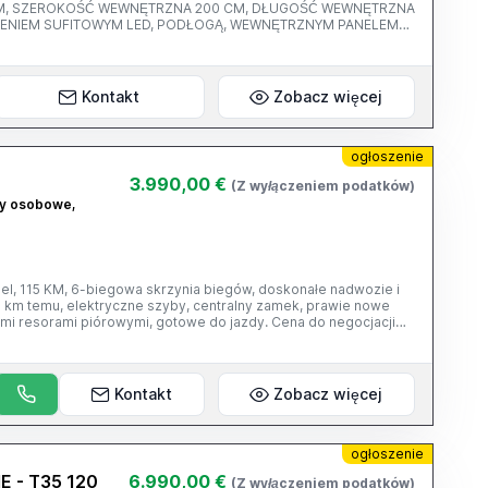
, SZEROKOŚĆ WEWNĘTRZNA 200 CM, DŁUGOŚĆ WEWNĘTRZNA
TLENIEM SUFITOWYM LED, PODŁOGĄ, WEWNĘTRZNYM PANELEM
GNIAZDKIEM.
Kontakt
Zobacz więcej
ogłoszenie
3.990,00 €
(Z wyłączeniem podatków)
dy osobowe,
iesel, 115 KM, 6-biegowa skrzynia biegów, doskonałe nadwozie i
0 km temu, elektryczne szyby, centralny zamek, prawie nowe
i resorami piórowymi, gotowe do jazdy. Cena do negocjacji
Kontakt
Zobacz więcej
ogłoszenie
E - T35 120
6.990,00 €
(Z wyłączeniem podatków)