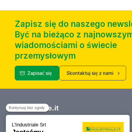
Zapisz się do naszego newsl
Być na bieżąco z najnowszym
wiadomościami o świecie
przemysłowym
Zapisać się
Skontaktuj się z nami
Industriale.it
Twój Marketplace informacyjny
dotyczący kupna, sprzedaży, aukcji i