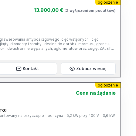
ogłoszenie
13.900,00 €
(Z wyłączeniem podatków)
grawerowania antypoślizgowego, cięć wstępnych i cięć
rójkąty, diamenty i romby. Idealna do obróbki marmuru, granitu,
 i dwustronnie wypalanych, aglomeratów oraz cegły. ZALETY
a silnika można zamontować do czterech tarcz tnących,
ierzami mocującymi tarcze, co pozwala na uzyskanie różnych
nie wielu cięć. - Napędzany taśmociąg poprawia jakość
kcję wielu elementów. - Prowadnica referencyjna umieszczona po
Kontakt
Zobacz więcej
e zapewniają doskonałą stabilność i wysoką jakość wykończenia
ie regulacje są ułatwione dzięki zastosowaniu pokręteł i dlatego
Boczny przenośnik rolkowy umożliwia pozycjonowanie dużych
akteryzuje się większą prędkością podawania materiału i
ogłoszenie
rozkrój.
Cena na żądanie
(TO)
ntowany na przyczepie - benzyna - 5,2 kW przy 400 V - 3,6 kW