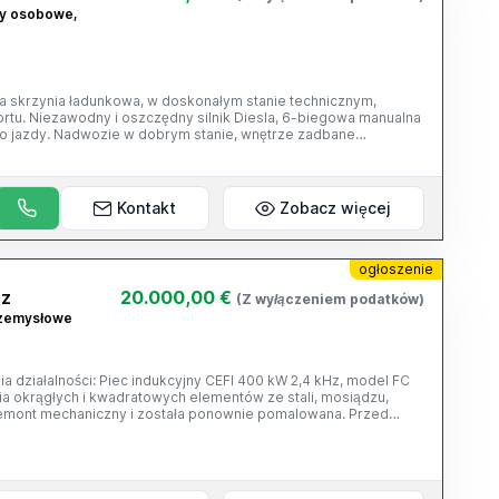
dy osobowe,
wa skrzynia ładunkowa, w doskonałym stanie technicznym,
ortu. Niezawodny i oszczędny silnik Diesla, 6-biegowa manualna
do jazdy. Nadwozie w dobrym stanie, wnętrze zadbane
 zdjęciu). Regularnie serwisowane.
Kontakt
Zobacz więcej
ogłoszenie
Hz
20.000,00 €
(Z wyłączeniem podatków)
rzemysłowe
 działalności: Piec indukcyjny CEFI 400 kW 2,4 kHz, model FC
 okrągłych i kwadratowych elementów ze stali, mosiądzu,
remont mechaniczny i została ponownie pomalowana. Przed
przez wyspecjalizowanego technika.