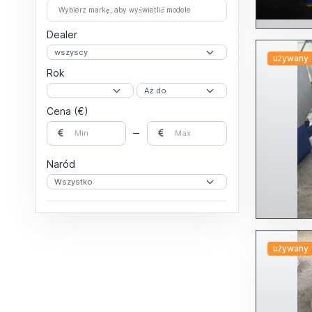
Wybierz markę, aby wyświetlić modele
Dealer
używany
Rok
Cena (€)
Naród
używany