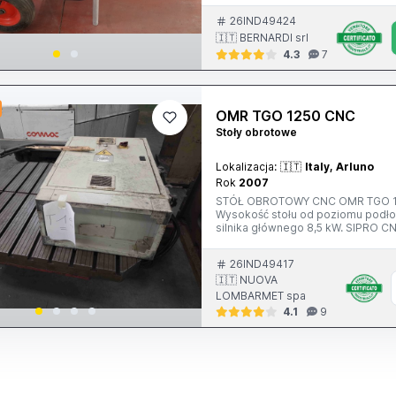
26IND49424
🇮🇹 BERNARDI srl
4.3
7
OMR TGO 1250 CNC
Stoły obrotowe
Lokalizacja:
🇮🇹
Italy, Arluno
Rok
2007
STÓŁ OBROTOWY CNC OMR TGO 1250
Wysokość stołu od poziomu podło
silnika głównego 8,5 kW. SIPRO C
26IND49417
🇮🇹 NUOVA
LOMBARMET spa
4.1
9