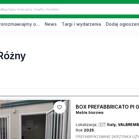
Porozmawiajmy o...
News
Targi i wydarzenia
Dodaj ogłoszen
Różny
BOX PREFABBRICATO PI 
Meble biurowe
Lokalizacja:
🇮🇹
Italy, VALBREM
Rok
2025
PREFABRYKOWANE SKRZYNKA UŻYW