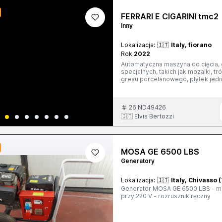
FERRARI E CIGARINI tmc2
Inny
Lokalizacja:
🇮🇹
Italy, fiorano
Rok
2022
Automatyczna maszyna do cięcia, 
specjalnych, takich jak mozaiki, t
gresu porcelanowego, płytek jedno-
SYSTEMU TMC2 - Na wale wrzecion
oddzielonych przekładkami i kołn
rozmiarów i jednoczesne wykonywa
26IND49426
obróbki i umożliwia ciągłą produ
stronie silnika i listwy dociskow
🇮🇹 Elvis Bertozzi
detalu podczas obróbki. - Wszystk
nie wymagają użycia narzędzi. - 
formatów do obróbki. - TMC2 char
umożliwia cięcie, cięcie wstępne i 
MOSA GE 6500 LBS
Generatory
Lokalizacja:
🇮🇹
Italy, Chivasso 
Generator MOSA GE 6500 LBS - mo
przy 220 V - rozrusznik ręczny