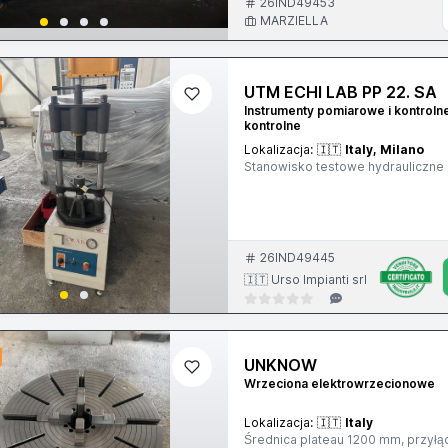
26IND49453
MARZIELLA
UTM ECHI LAB PP 22. SA
Instrumenty pomiarowe i kontroln
kontrolne
Lokalizacja:
🇮🇹
Italy, Milano
Stanowisko testowe hydrauliczne 
26IND49445
🇮🇹 Urso Impianti srl
UNKNOW
Wrzeciona elektrowrzecionowe
Lokalizacja:
🇮🇹
Italy
Średnica plateau 1200 mm, przyłą