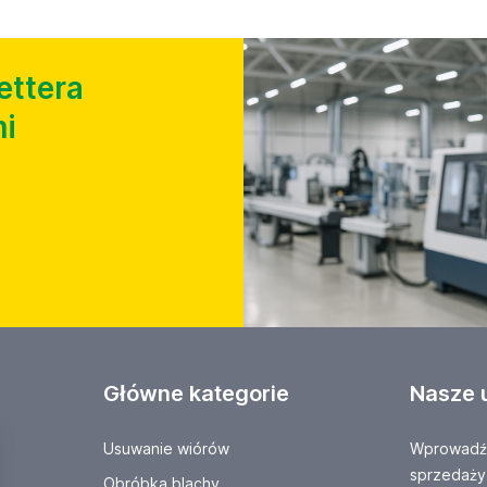
ettera
i
Główne kategorie
Nasze 
Usuwanie wiórów
Wprowadź 
sprzedaży
Obróbka blachy