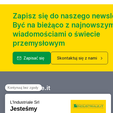
Zapisz się do naszego newsl
Być na bieżąco z najnowszym
wiadomościami o świecie
przemysłowym
Zapisać się
Skontaktuj się z nami
Industriale.it
Twój Marketplace informacyjny
dotyczący kupna, sprzedaży, aukcji i
likwidacji obrabiarek i maszyn