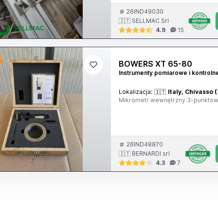
26IND49030
🇮🇹 SELLMAC Srl
4.9
15
BOWERS XT 65-80
Instrumenty pomiarowe i kontroln
Lokalizacja:
🇮🇹
Italy, Chivasso 
Mikrometr wewnętrzny 3-punktow
26IND48870
🇮🇹 BERNARDI srl
4.3
7