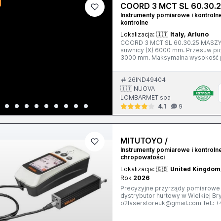
COORD 3 MCT SL 60.30.
Instrumenty pomiarowe i kontroln
kontrolne
Lokalizacja:
🇮🇹
Italy, Arluno
COORD 3 MCT SL 60.30.25 MASZY
suwnicy (X) 6000 mm. Przesuw pi
3000 mm. Maksymalna wysokość p
produkcji 2014 W komplecie: - son
1800 mm.
26IND49404
🇮🇹 NUOVA
LOMBARMET spa
4.1
9
MITUTOYO /
Instrumenty pomiarowe i kontrolne
chropowatości
Lokalizacja:
🇬🇧
United Kingdom
Rok
2026
Precyzyjne przyrządy pomiarowe Mituto
dystrybutor hurtowy w Wielkiej Brytanii. Nowe z 2-letnią gwaranc
o2laserstoreuk@gmail.com Tel.: +44 739 058 1216 O2laser Stor
EC1A 2BN Wielka Brytania Mitutoyo Surftest SJ-220 (Cena: €1500) Nr: 178-741-11 Mitutoyo Surftest
SJ-220R (Cena: €1750) Nr: 178-743-11 Mitutoyo Surftest SJ-220S (Cena: €2400) Nr: 