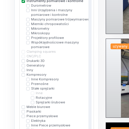
Instrumenty pomiarowe i kontrolne
Durometrow
Inni Urządzenia i maszyny
pomiarowe i kontrolne
Maszyny pomiarowe trójwymiarowe
Mierniki chropowatości
Mikrometry
Mikroskopy
Projektory profilowe
Współrzędnościowe maszyny
używany
pomiarowe
Clamping squares
CNC/PLC
Drukarki 3D
Generatory
Inny
Kompresory
Inne Kompresory
Przenośne
Stałe sprężarki
Inne
Rotacyjne
Sprężarki śrubowe
Meble biurowe
Piaskarki
Piece przemysłowe
Elektryka
Inne Piece przemysłowe