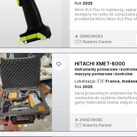
Rok
2025
Niton XL5 Plus to najlżejszy, najb
dostępny na rynku do oznaczania 
produktów Niton, Niton XL5 Plus 
w przenośnym analizatorze XRF. 
dowiedzieć się więcej o przenośnym anali
Rozszerzone zastosowania Zwiększona pr
26IND49083
nami już dziś, aby uzyskać wycen
🇮🇹 Roberto Parenti
HITACHI XMET-8000
Instrumenty pomiarowe i kontrolne
maszyny pomiarowe i kontrolne
Lokalizacja:
🇫🇷
France, modan
Rok
2025
Seria przenośnych analizatorów f
niezbędną do szybkiej identyfikac
gamy materiałów (metali stałych 
minerałów itp.). Przenośny analiza
obsłudze, zapewniając wiarygodne wyniki. Doskonała wydajność Wytrzym
niskie koszty eksploatacji Łatw
26IND49082
ergonomia Skontaktuj się z nami już dziś, aby uzyskać wycenę WhatsApp: +33 758 56 21 59
Telegram: @gwares3
🇮🇹 Roberto Parenti