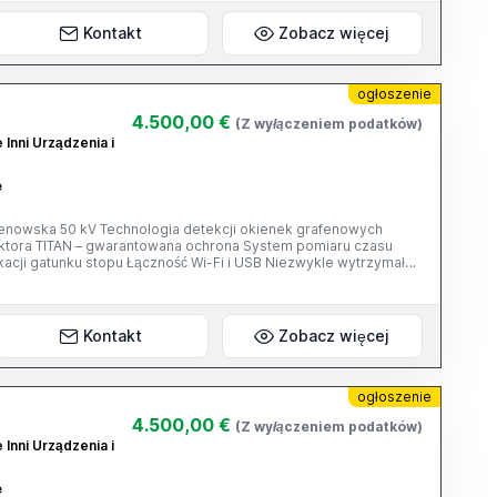
itutoyo Surftest SJ-310R (Cena: €2650)
Kontakt
Zobacz więcej
-412 (Cena: €5650) Nr: 178-
ogłoszenie
Nr: 810-306 Wyświetlacz Mitutoyo HH-V400
4.500,00 €
(Z wyłączeniem podatków)
0 - Udar HLD+15 (Cena: €950)
 Inni Urządzenia i
 na liście, skontaktuj się z nami, aby sprawdzić ich dostępność.
e
odatek VAT.
ektora TITAN – gwarantowana ochrona System pomiaru czasu
acji gatunku stopu Łączność Wi-Fi i USB Niezwykle wytrzymała,
ne warunki Szeroki zakres dostępnych opcji
lachetne, katalizatory, gleba, górnictwo, materiały o
etalowe i kalibracje niestandardowe Technologia detekcji
ej generacji Wyższa częstotliwość i rozdzielczość zliczania
Kontakt
Zobacz więcej
cji Skontaktuj się z nami już dziś, aby
58 56 21 59 Telegram: @gwares3
ogłoszenie
4.500,00 €
(Z wyłączeniem podatków)
 Inni Urządzenia i
e