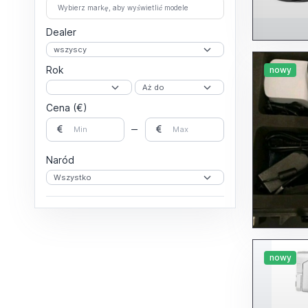
Wybierz markę, aby wyświetlić modele
Dealer
Rok
nowy
Cena (€)
Naród
nowy