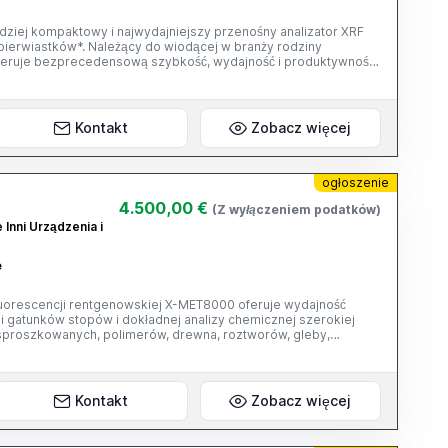
ardziej kompaktowy i najwydajniejszy przenośny analizator XRF
pierwiastków*. Należący do wiodącej w branży rodziny
oferuje bezprecedensową szybkość, wydajność i produktywność
Zamów demo, aby porozmawiać z członkiem naszego zespołu i
zatorze XRF Niton XL5 Plus. Wydajna analiza
oduktywność Inteligentna technologia Skontaktuj się z
ę WhatsApp: +33 758 56 21 59 Telegram: @gwares3
Kontakt
Zobacz więcej
ogłoszenie
4.500,00 €
(Z wyłączeniem podatków)
 Inni Urządzenia i
e
luorescencji rentgenowskiej X-MET8000 oferuje wydajność
ji gatunków stopów i dokładnej analizy chemicznej szerokiej
i sproszkowanych, polimerów, drewna, roztworów, gleby,
tor X-MET XRF (HHXRF) jest praktyczny, wytrzymały i łatwy w
ałość zapewniająca
ość obsługi Zaawansowane zarządzanie danymi Doskonała
Kontakt
Zobacz więcej