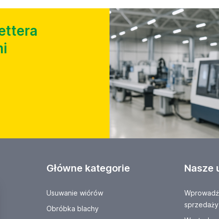
ettera
i
Główne kategorie
Nasze 
Usuwanie wiórów
Wprowadź 
sprzedaży
Obróbka blachy