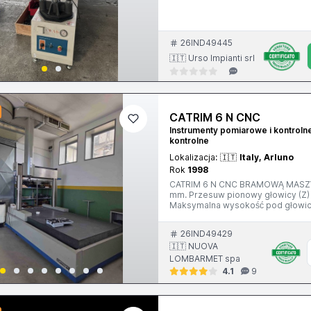
26IND49445
🇮🇹 Urso Impianti srl
CATRIM 6 N CNC
Instrumenty pomiarowe i kontroln
kontrolne
Lokalizacja:
🇮🇹
Italy, Arluno
Rok
1998
CATRIM 6 N CNC BRAMOWĄ MASZYN
mm. Przesuw pionowy głowicy (Z)
Maksymalna wysokość pod głowicą
7500 kg. Rok produkcji 1998 W ko
26IND49429
🇮🇹 NUOVA
LOMBARMET spa
4.1
9