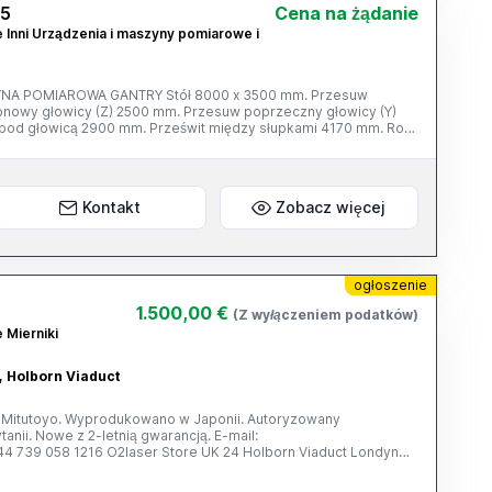
25
Cena na żądanie
e Inni Urządzenia i maszyny pomiarowe i
NA POMIAROWA GANTRY Stół 8000 x 3500 mm. Przesuw
onowy głowicy (Z) 2500 mm. Przesuw poprzeczny głowicy (Y)
od głowicą 2900 mm. Prześwit między słupkami 4170 mm. Rok
da Renishaw PH 10 M / TP 20 - granitowy stół roboczy 3500 x
Kontakt
Zobacz więcej
ogłoszenie
1.500,00 €
(Z wyłączeniem podatków)
 Mierniki
, Holborn Viaduct
yo. Wyprodukowano w Japonii. Autoryzowany
ją. E-mail:
e UK 24 Holborn Viaduct Londyn
178-745-11