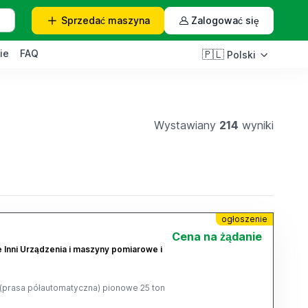
Sprzedać
maszyna
Zalogować się
ie
FAQ
🇵🇱
Polski
Wystawiany
214
wyniki
ogłoszenie
Cena na żądanie
e Inni Urządzenia i maszyny pomiarowe i
(prasa półautomatyczna) pionowe 25 ton