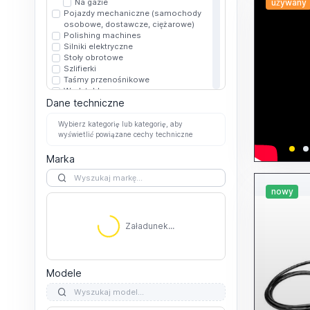
Na gazie
używany
Pojazdy mechaniczne (samochody
osobowe, dostawcze, ciężarowe)
Polishing machines
Silniki elektryczne
Stoły obrotowe
Szlifierki
Taśmy przenośnikowe
Work tables
Dane techniczne
Inne work tables
Surface plates
T-slots
Wybierz kategorię lub kategorię, aby
wyświetlić powiązane cechy techniczne
Wrzeciona elektrowrzecionowe
Marka
nowy
Załadunek...
Załadunek...
Modele