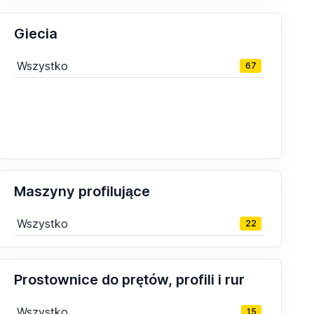
Giecia
Wszystko
67
Maszyny profilujące
Wszystko
22
Prostownice do prętów, profili i rur
Wszystko
15