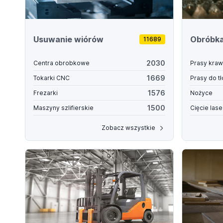
Usuwanie wiórów
Obróbka
11689
2030
Centra obrobkowe
Prasy kra
1669
Tokarki CNC
Prasy do t
1576
Frezarki
Nożyce
1500
Maszyny szlifierskie
Cięcie las
Zobacz wszystkie