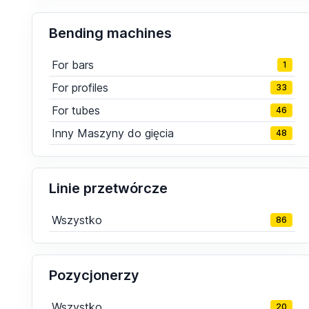
Bending machines
For bars
1
For profiles
33
For tubes
46
Inny Maszyny do gięcia
48
Linie przetwórcze
Wszystko
86
Pozycjonerzy
Wszystko
20