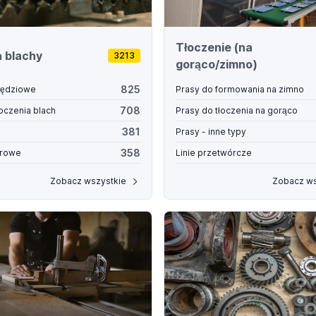
Tłoczenie (na
 blachy
3213
gorąco/zimno)
825
wędziowe
Prasy do formowania na zimno
708
łoczenia blach
Prasy do tłoczenia na gorąco
381
Prasy - inne typy
358
erowe
Linie przetwórcze
Zobacz wszystkie
Zobacz ws