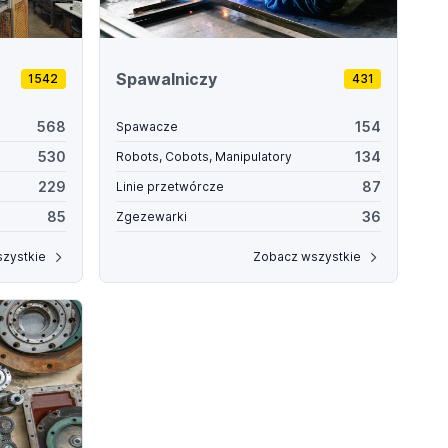
Spawalniczy
1542
431
568
154
Spawacze
530
134
Robots, Cobots, Manipulatory
229
87
Linie przetwórcze
85
36
Zgezewarki
zystkie
Zobacz wszystkie