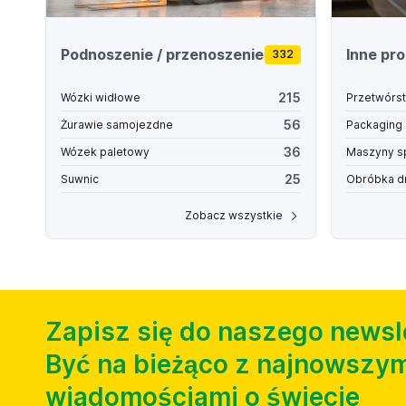
Podnoszenie / przenoszenie
Inne pr
332
215
Wózki widłowe
Przetwórs
56
Żurawie samojezdne
Packaging
36
Wózek paletowy
Maszyny s
25
Suwnic
Obróbka d
Zobacz wszystkie
Zapisz się do naszego newsl
Być na bieżąco z najnowszym
wiadomościami o świecie