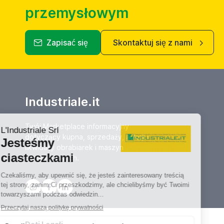
przemysłowym
Zapisać się
Skontaktuj się z nami
Industriale.it
Twój Marketplace informacyjny
dotyczący kupna, sprzedaży, aukcji i
likwidacji obrabiarek i maszyn
przemysłowych.