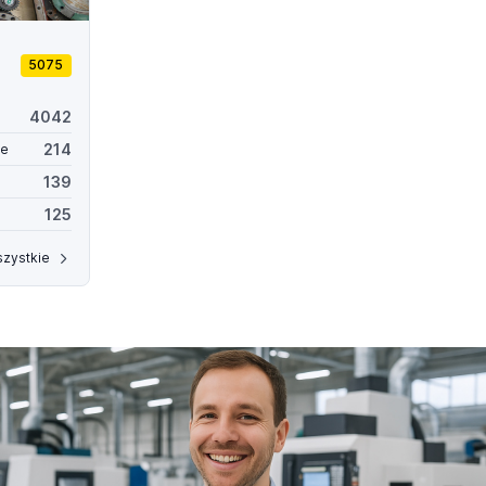
5075
4042
214
ne
139
125
zystkie