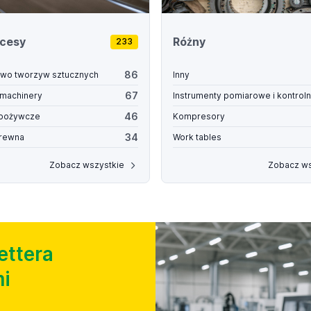
ocesy
Różny
233
86
two tworzyw sztucznych
Inny
67
 machinery
Instrumenty pomiarowe i kontrol
46
pożywcze
Kompresory
34
rewna
Work tables
Zobacz wszystkie
Zobacz ws
ettera
i