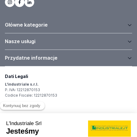
Główne kategorie
Nasze usługi
Przydatne informacje
Dati Legali
L'industriale s.r.l.
P. IVA: 12212870153
Codice Fiscale: 12212870153
Sede Legale
Via Carlo Dolci, 32
20148 Milano (MI)
Italy