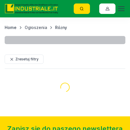
Home
Ogłoszenia
Różny
D
Zresetuj filtry
Załadunek...
Zapisz się do naszego newslettera