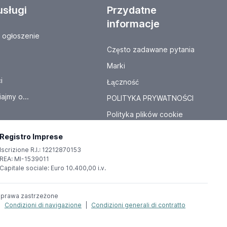
usługi
Przydatne
informacje
ogłoszenie
Często zadawane pytania
Marki
i
Łączność
ajmy o...
POLITYKA PRYWATNOŚCI
Polityka plików cookie
Registro Imprese
Iscrizione R.I.: 12212870153
REA: MI-1539011
Capitale sociale: Euro 10.400,00 i.v.
ie prawa zastrzeżone
|
Condizioni di navigazione
|
Condizioni generali di contratto