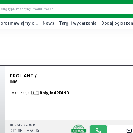
Porozmawiajmy o...
News
Targi i wydarzenia
Dodaj ogłoszen
PROLIANT /
Inny
Lokalizacja:
🇮🇹
Italy, MAPPANO
26IND49019
🇮🇹 SELLMAC Srl