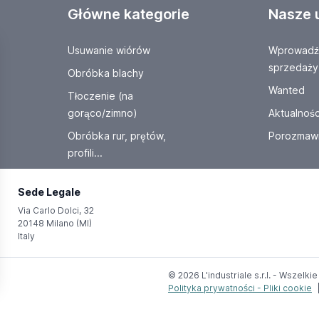
Główne kategorie
Nasze 
Usuwanie wiórów
Wprowadź 
sprzedaży
Obróbka blachy
Wanted
Tłoczenie (na
gorąco/zimno)
Aktualnośc
Obróbka rur, prętów,
Porozmawi
profili...
Sede Legale
Via Carlo Dolci, 32
20148 Milano (MI)
Italy
© 2026 L'industriale s.r.l. - Wszelk
Polityka prywatności - Pliki cookie