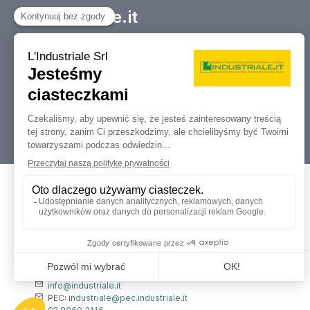
Industriale.it
Twój Marketplace informacyjny
dotyczący kupna, sprzedaży, aukcji i
likwidacji obrabiarek i maszyn
przemysłowych.
Dati Legali
L'industriale s.r.l.
P. IVA: 12212870153
Codice Fiscale: 12212870153
Contatti
info@industriale.it
PEC:
industriale@pec.industriale.it