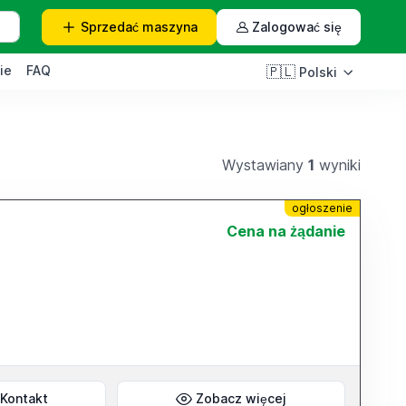
Sprzedać
maszyna
Zalogować się
ie
FAQ
🇵🇱
Polski
Wystawiany
1
wyniki
ogłoszenie
Cena na żądanie
Kontakt
Zobacz więcej