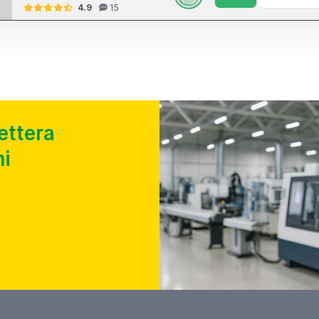
4.9
15
ettera
i