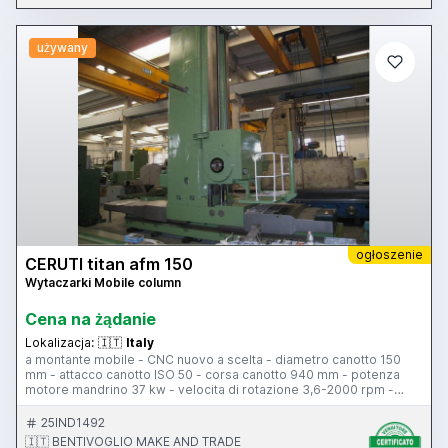
używany
ogłoszenie
CERUTI titan afm 150
Wytaczarki Mobile column
Cena na żądanie
Lokalizacja:
🇮🇹
Italy
a montante mobile - CNC nuovo a scelta - diametro canotto 150
mm - attacco canotto ISO 50 - corsa canotto 940 mm - potenza
motore mandrino 37 kw - velocita di rotazione 3,6-2000 rpm -
corsa longitudinale 9000 mm - corsa verticale 3000 mm -
pulsantiera di comando - viti a ricircolo di sfere - peso 40 ton -
25IND1492
completamente revisionata
🇮🇹 BENTIVOGLIO MAKE AND TRADE