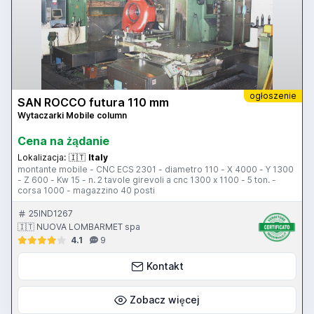
ogłoszenie
SAN ROCCO futura 110 mm
Wytaczarki Mobile column
Cena na żądanie
Lokalizacja:
🇮🇹
Italy
montante mobile - CNC ECS 2301 - diametro 110 - X 4000 - Y 1300
- Z 600 - Kw 15 - n. 2 tavole girevoli a cnc 1300 x 1100 - 5 ton. -
corsa 1000 - magazzino 40 posti
25IND1267
🇮🇹 NUOVA LOMBARMET spa
4.1
9
Kontakt
Zobacz więcej