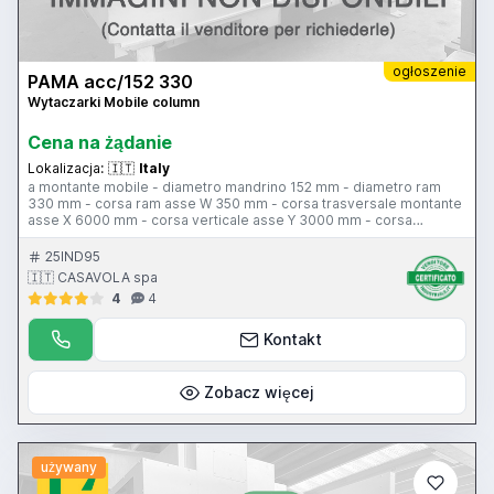
ogłoszenie
PAMA acc/152 330
Wytaczarki Mobile column
Cena na żądanie
Lokalizacja:
🇮🇹
Italy
a montante mobile - diametro mandrino 152 mm - diametro ram
330 mm - corsa ram asse W 350 mm - corsa trasversale montante
asse X 6000 mm - corsa verticale asse Y 3000 mm - corsa
mandrino asse Z 1220 mm - 1 piani di ancoraggio 7000 x 2000 x
400 mm tavola rototraslante Cogis 3000 x 2600 mm - portata
25IND95
tavola girevole 35000 kg - corsa tavola girevole 1500 mm - 3
🇮🇹 CASAVOLA spa
gamme velocità mandrino 2-800 giri/min - cono di attacco
4
4
mandrino ISO 50 - potenza motore mandrino 30 hp - visualizzatori
3 assi - piattaforma a sfacciare diametro 750 mm - testa di
fresatura verticale
Kontakt
Zobacz więcej
używany