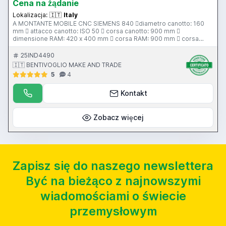
Cena na żądanie
Lokalizacja:
🇮🇹
Italy
A MONTANTE MOBILE CNC SIEMENS 840 diametro canotto: 160
mm  attacco canotto: ISO 50  corsa canotto: 900 mm 
dimensione RAM: 420 x 400 mm  corsa RAM: 900 mm  corsa
longitudinale: 10000 mm  corsa verticale: 3600 mm  tipologia di
scorrimento: idrostatico  dimensioni piano tavola: 2500 x 2500
25IND4490
mm  corsa tavola: 2250 mm  angolo indexaggio tavola: continuo 
🇮🇹 BENTIVOGLIO MAKE AND TRADE
tavola idrostatica  portata tavola da verificare  dimensioni piano
5
4
di ancoraggio (STHOLLE): 6000 x 3000 mm  pulsantiera di
comando  testa a fresare  magazzino utensili 52 posti 
evacuatore trucioli  peso totale: 105.000 kg  potenza totale: 110
Kontakt
Kw
Zobacz więcej
Zapisz się do naszego newslettera
Być na bieżąco z najnowszymi
wiadomościami o świecie
przemysłowym