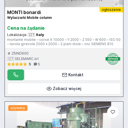
ogłoszenie
MONTI bonardi
Wytaczarki Mobile column
Cena na żądanie
Lokalizacja:
🇮🇹
Italy
montante mobile – corse X 10000 – Y 2500 – Z 550 – W 600 – ISO 50
– tavola girevole 2000 x 2000 – 2 piani stole – cnc SIEMENS 810
25IND600
🇮🇹 SELEMARC srl
5
5
Kontakt
Zobacz więcej
używany