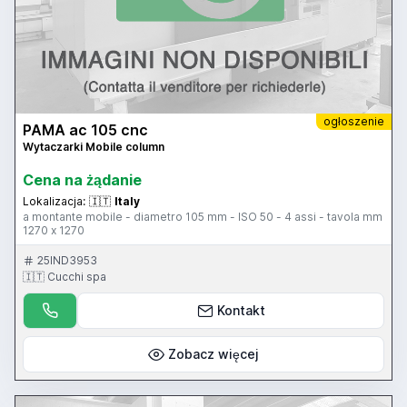
ogłoszenie
PAMA ac 105 cnc
Wytaczarki Mobile column
Cena na żądanie
Lokalizacja:
🇮🇹
Italy
a montante mobile - diametro 105 mm - ISO 50 - 4 assi - tavola mm
1270 x 1270
25IND3953
🇮🇹 Cucchi spa
Kontakt
Zobacz więcej