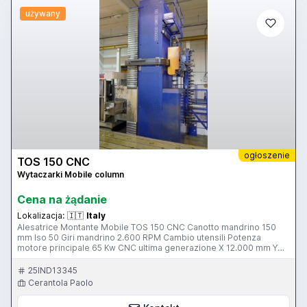
używany
ogłoszenie
TOS 150 CNC
Wytaczarki Mobile column
Cena na żądanie
Lokalizacja:
🇮🇹
Italy
Alesatrice Montante Mobile TOS 150 CNC Canotto mandrino 150
mm Iso 50 Giri mandrino 2.600 RPM Cambio utensili Potenza
motore principale 65 Kw CNC ultima generazione X 12.000 mm Y
3.550 mm Z 1.000 mm W 800 mm Disponibili a scelta le seguenti
Tavole : 1)Tavola girevole 1.800 X 2.000 mm Traslante 1.250 mm
25IND13345
Portata 18 T. Asse B ( Doppio pignone Vite a sfera ) 2)Tavola
Cerantola Paolo
girevole 1.800 X 2.200 mm Traslante 2.000 mm Portata 18 T. Asse B
( Doppio pignone Vite a sfera ) 3)Tavola girevole 1.800 X 2.200 mm