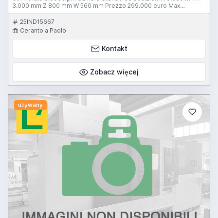
3.000 mm Z 800 mm W 560 mm Prezzo 299.000 euro Max
Machinery Cell. 3332111551 1563@email.it
25IND15667
Cerantola Paolo
Kontakt
Zobacz więcej
używany