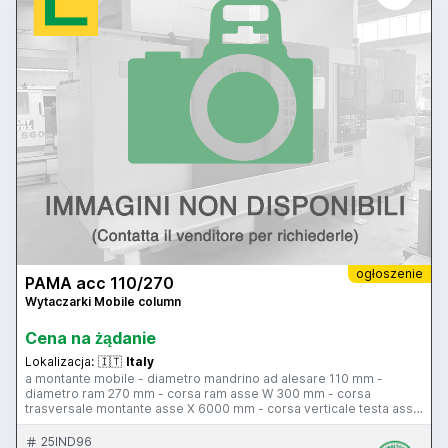
ogłoszenie
PAMA acc 110/270
Wytaczarki Mobile column
Cena na żądanie
Lokalizacja:
🇮🇹
Italy
a montante mobile - diametro mandrino ad alesare 110 mm -
diametro ram 270 mm - corsa ram asse W 300 mm - corsa
trasversale montante asse X 6000 mm - corsa verticale testa asse
Y 1920 mm - corsa mandrino asse Z 810 mm - cono di attacco
mandrino ISO 50 - potenza motore mandrino 25 hp - 3 gamme
25IND96