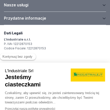
Nasze usługi
Przydatne informacje
Dati Legali
L'industriale s.r.l.
P. IVA: 12212870153
Codice Fiscale: 12212870153
Sede Legale
Via Carlo Dolci, 32
20148 Milano (MI)
Italy
Registro Imprese
Iscrizione R.I.: 12212870153
REA: MI-1539011
Capitale sociale: Euro 10.400,00 i.v.