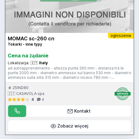
ogłoszenie
MOMAC sc-260 cn
Tokarki - inne typy
Cena na żądanie
Lokalizacja:
🇮🇹
Italy
ad autoapprendimento - altezza punte 260 mm - distanza tra le
punte 2000 mm - diametro ammesso sul banco 530 mm - diametro
ammesso sulla slita 315 mm - diametro incavo 780 mm -
passaggio barra 78 mm - velocità mandrino 3 gamme 0-1700 giri
al minuto - 10.0 Hp - torretta automatica 8 posizioni Baruffaldi BSV-
25IND80
N120-8-25 – unità di governo Fagor 800 T
🇮🇹 CASAVOLA spa
4
4
Kontakt
Zobacz więcej