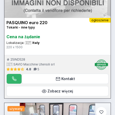
ogłoszenie
PASQUINO euro 220
Tokarki - inne typy
Cena na żądanie
Lokalizacja:
🇮🇹
Italy
220 x 1500
25IND528
🇮🇹 SAVIO Macchine Utensili srl
4.8
5
Kontakt
Zobacz więcej
używany