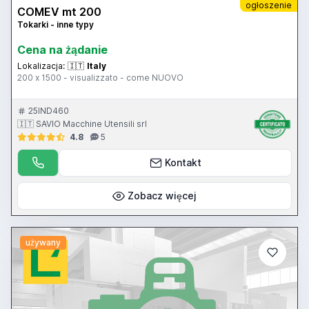
ogłoszenie
COMEV mt 200
Tokarki - inne typy
Cena na żądanie
Lokalizacja:
🇮🇹
Italy
200 x 1500 - visualizzato - come NUOVO
25IND460
🇮🇹 SAVIO Macchine Utensili srl
4.8
5
Kontakt
Zobacz więcej
używany