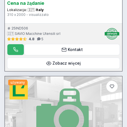
Cena na żądanie
Lokalizacja:
🇮🇹
Italy
310 x 2000 - visualizzato
25IND506
🇮🇹 SAVIO Macchine Utensili srl
4.8
5
Kontakt
Zobacz więcej
używany