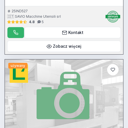
25IND527
🇮🇹 SAVIO Macchine Utensili srl
4.8
5
Kontakt
Zobacz więcej
używany