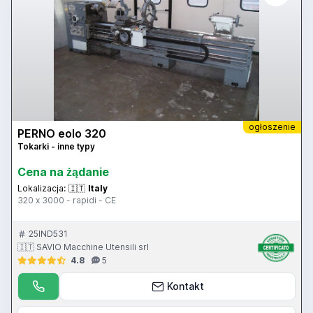
ogłoszenie
PERNO eolo 320
Tokarki - inne typy
Cena na żądanie
Lokalizacja:
🇮🇹
Italy
320 x 3000 - rapidi - CE
25IND531
🇮🇹 SAVIO Macchine Utensili srl
4.8
5
Kontakt