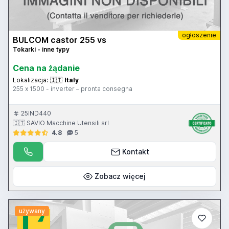
ogłoszenie
BULCOM castor 255 vs
Tokarki - inne typy
Cena na żądanie
Lokalizacja:
🇮🇹
Italy
255 x 1500 - inverter – pronta consegna
25IND440
🇮🇹 SAVIO Macchine Utensili srl
4.8
5
Kontakt
Zobacz więcej
używany