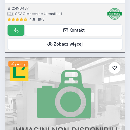
25IND437
🇮🇹 SAVIO Macchine Utensili srl
4.8
5
Kontakt
Zobacz więcej
używany