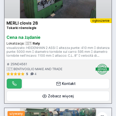
ogłoszenie
MERLI clovis 28
Tokarki równoległe
Cena na żądanie
Lokalizacja:
🇮🇹
Italy
visualizzato: HEIDENHAIN 2 ASSI  altezza punte: 410 mm  distanza
punte: 5000 mm  diametro tornibile sul carro: 595 mm  diametro
tornibile nell’incavo: 1100 mm  attacco: C.L. 8”  velocità di
rotazione 14-1010 rpm  passaggio barra: 105 mm  rapido
longitudinale  rapido trasversale  comandi sul carro  larghezza
25IND4561
bancale 450 mm  contropunta  attacco contropunta: c.m. 5 
🇮🇹 BENTIVOGLIO MAKE AND TRADE
lunette
5
4
Kontakt
Zobacz więcej
używany