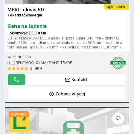
ogłoszenie
MERLI clovis 50
Tokarki równoległe
Cena na żądanie
Lokalizacja:
🇮🇹
Italy
visualizzata ASSO ESL 3 assi - altezza punte 640 mm - distanza
punte 2500 mm - diametro tornibile sul carro 900 mm - diametro
tornibile nell incavo 1570 mm - velocita di rotazione 6-500 rpm -
passaggio barra 155 mm - torretta tipo E - rapido longitudinale -
rapido trasversale - comandi sul carro - larghezza bancale -
25IND1750
contropunta - attacco contropunta c.m. 6 - piattaforma diam. 800
🇮🇹 BENTIVOGLIO MAKE AND TRADE
mm - lunette - protezione antinfortunistica
5
4
Kontakt
Zobacz więcej
używany