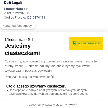
Dati Legali
L'industriale s.r.l.
P. IVA: 12212870153
Codice Fiscale: 12212870153
Sede Legale
Via Carlo Dolci, 32
20148 Milano (MI)
Italy
Registro Imprese
Iscrizione R.I.: 12212870153
REA: MI-1539011
Capitale sociale: Euro 10.400,00 i.v.
Contatti
info@industriale.it
PEC:
industriale@pec.industriale.it
02 8969 3116
© 2026 L'industriale s.r.l. - Wszelkie prawa zastrzeżone
Polityka prywatności - Pliki cookie
|
Condizioni di navigazione
|