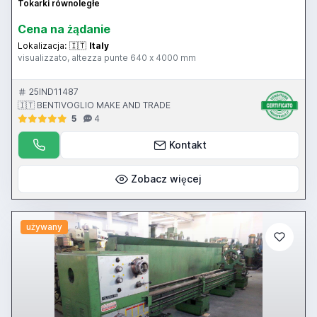
Tokarki równoległe
Cena na żądanie
Lokalizacja:
🇮🇹
Italy
visualizzato, altezza punte 640 x 4000 mm
25IND11487
🇮🇹 BENTIVOGLIO MAKE AND TRADE
5
4
Kontakt
Zobacz więcej
używany