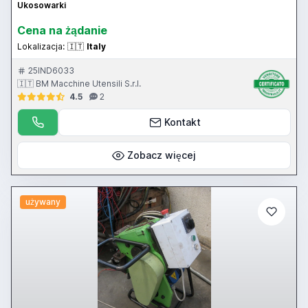
Ukosowarki
Cena na żądanie
Lokalizacja:
🇮🇹
Italy
25IND6033
🇮🇹 BM Macchine Utensili S.r.l.
4.5
2
Kontakt
Zobacz więcej
używany