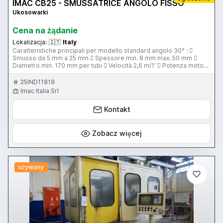
IMAC CB25 - SMUSSATRICE ANGOLO FISSO
Ukosowarki
Cena na żądanie
Lokalizacja:
🇮🇹
Italy
Caratteristiche principali per modello standard angolo 30° : 
Smusso da 5 mm a 25 mm  Spessore min. 8 mm max. 50 mm 
Diametro min. 170 mm per tubi  Velocità 2,6 m/1’  Potenza motore
2,2 Kw  Peso 315 kg  Dimensioni 640 x 480 x 920 mm
25IND11819
Imac Italia Srl
Kontakt
Zobacz więcej
używany