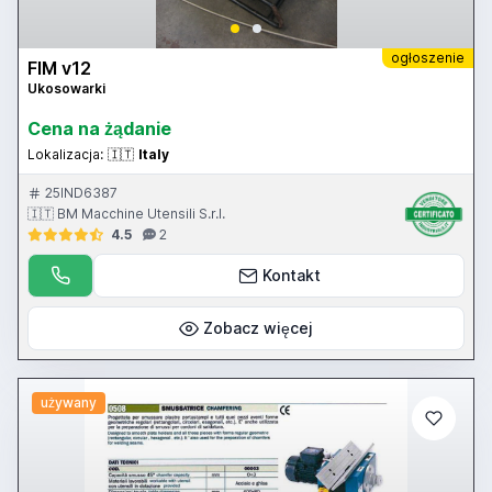
ogłoszenie
FIM v12
Ukosowarki
Cena na żądanie
Lokalizacja:
🇮🇹
Italy
25IND6387
🇮🇹 BM Macchine Utensili S.r.l.
4.5
2
Kontakt
Zobacz więcej
używany