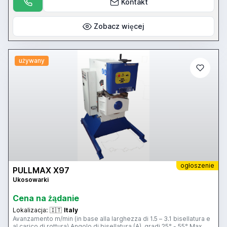
Kontakt
Zobacz więcej
używany
ogłoszenie
PULLMAX X97
Ukosowarki
Cena na żądanie
Lokalizacja:
🇮🇹
Italy
Avanzamento m/min (in base alla larghezza di 1.5 – 3.1 bisellatura e
al carico di rottura) Angolo di bisellatura (A), gradi 25° - 55° Max.