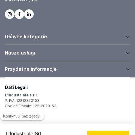
Główne kategorie
Nasze usługi
Przydatne informacje
Dati Legali
L'industriale s.r.l.
P. IVA: 12212870153
Codice Fiscale: 12212870153
Sede Legale
Via Carlo Dolci, 32
20148 Milano (MI)