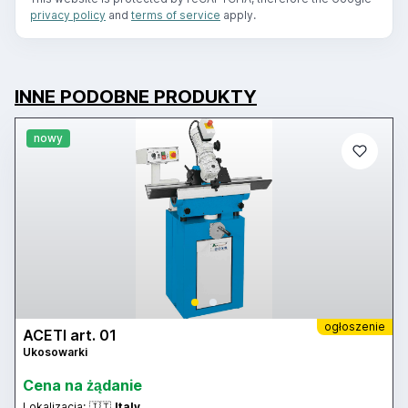
privacy policy
and
terms of service
apply.
INNE PODOBNE PRODUKTY
nowy
ogłoszenie
ACETI art. 01
Ukosowarki
Cena na żądanie
Lokalizacja:
🇮🇹
Italy,