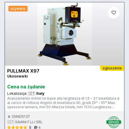
używany
ogłoszenie
PULLMAX X97
Ukosowarki
Cena na żądanie
Lokalizacja:
🇮🇹
Italy
Avanzamento m/min (in base alla larghezza di 1.5 – 3.1 bisellatura e
al carico di rottura) Angolo di bisellatura (A), gradi 25° - 55° Max.
spessore lamiera, mm 50 Altezza totale, mm 1510 Lunghezza
totale, mm 1360 Larghezza totale, mm 1110 Potenza motore, Kw
4/3 Livello rumore a pieno carico, dB (A) 65 Peso, Kg. 1300
25IND5137
🇮🇹 GAIANI F.LLI SRL
5
4