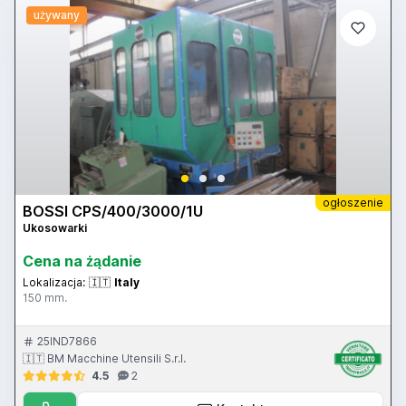
używany
ogłoszenie
BOSSI CPS/400/3000/1U
Ukosowarki
Cena na żądanie
Lokalizacja:
🇮🇹
Italy
150 mm.
25IND7866
🇮🇹 BM Macchine Utensili S.r.l.
4.5
2