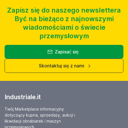
Zapisz się do naszego newslettera
Być na bieżąco z najnowszymi
wiadomościami o świecie
przemysłowym
Zapisać się
Skontaktuj się z nami
Industriale.it
Twój Marketplace informacyjny
dotyczący kupna, sprzedaży, aukcji i
likwidacji obrabiarek i maszyn
przemysłowych.