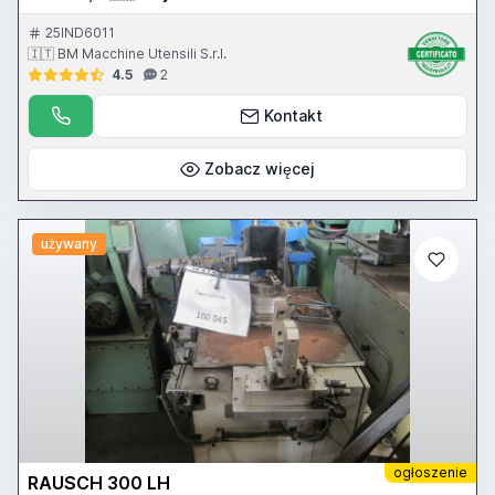
25IND6011
🇮🇹 BM Macchine Utensili S.r.l.
4.5
2
Kontakt
Zobacz więcej
używany
ogłoszenie
RAUSCH 300 LH