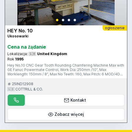
ogłoszenie
HEY No. 10
Ukosowarki
Cena na żądanie
Lokalizacja:
🇬🇧
United Kingdom
Rok
1995
Hey No.10 CNC Gear Tooth Rounding Chamfering Machine Max with
GE Fanuc Powermate Control, Work Dia: 250mm /10”, Max
Worklength: 150mm / 8”, Max No Teeth: 160, Max Pitch: 6 MOD/4DP,
Cutter Speeds: 2000-3000 RPM, Twin Parallel Adjustable Head,
Clamping, Coolant, Magnetic Clarifier, S/No: 2814-877 (1995)
25IND12908
Please Note: This Item is located in Glasgow, United Kingdom
🇬🇧 COTTRILL & CO.
Please Note: This Item is part of an online auction sale ending on
Wednesday 26th October 2016 at 3.00pm (UK Time) Please visit
Kontakt
our website: www.cottandco.com
Zobacz więcej