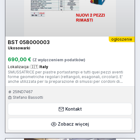
ogłoszenie
BST 058000003
Ukosowarki
690,00 €
(Z wyłączeniem podatków)
Lokalizacja:
🇮🇹
Italy
SMUSSATRICE per piastre portastampi e tutti quei pezzi aventi
forme geometriche regolari (rettangoli, esagonali, circolari). E'
anche utilizzata per la preparazione di smussi per cordoni di
saldatura (Come meglio evidenziato in FOTO) SOLI DUE PEZZI
RIMASTI - SALVO VENDUTO
25IND7467
Stefano Bassotti
Kontakt
Zobacz więcej