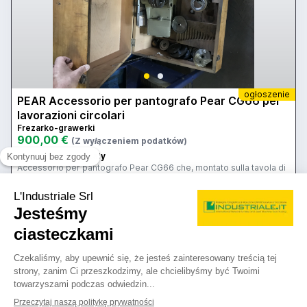
ogłoszenie
PEAR Accessorio per pantografo Pear CG66 per
lavorazioni circolari
Frezarko-grawerki
900,00 €
(Z wyłączeniem podatków)
Lokalizacja:
🇮🇹
Italy
Accessorio per pantografo Pear CG66 che, montato sulla tavola di
lavoro, consente la trasformazione del movimento orizzontale in
circolare, potendo così lavorare su superfici curve con diametri
variabili. Il prezzo si intende al netto dell'Iva.
25IND18830
Aldo Biancone
Kontakt
Zobacz więcej