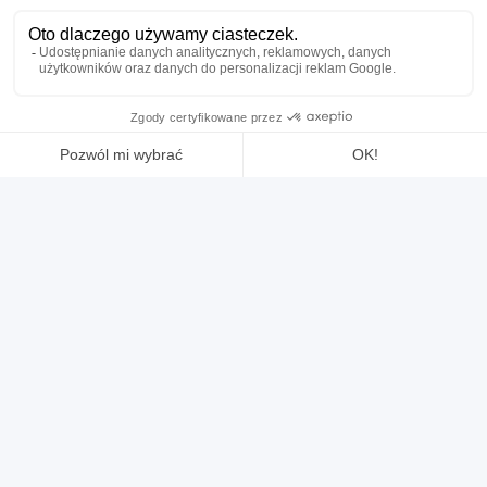
używany
ogłoszenie
PEAR pf5n
Frezarko-grawerki
Cena na żądanie
Lokalizacja:
🇮🇹
Italy
Rok
1978
Macchina perfettamente funzionante, provvista di manuale. E'
presente anche la sua affilatrice per bulini. Possibilità di provare la
macchina presso la nostra officina.
25IND23224
CLAUDIOGURGONE