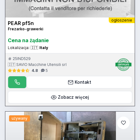
ogłoszenie
PEAR pf5n
Frezarko-grawerki
Cena na żądanie
Lokalizacja:
🇮🇹
Italy
25IND529
🇮🇹 SAVIO Macchine Utensili srl
4.8
5
Kontakt
Zobacz więcej
używany