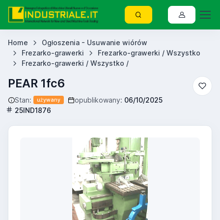
Home
Ogłoszenia - Usuwanie wiórów
Frezarko-grawerki
Frezarko-grawerki / Wszystko
Frezarko-grawerki / Wszystko /
PEAR 1fc6
Stan:
opublikowany:
06/10/2025
używany
25IND1876