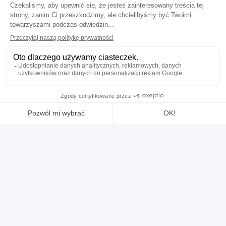
Zobacz więcej
używany
ogłoszenie
CORREA cf 22
Frezarki Wzdluzna
37.000,00 €
(Z wyłączeniem podatków)
Lokalizacja:
🇧🇪
Belgium
Rok
1997
BED TYPE MILLING MACHINE CORREA MODEL CF 22 YEAR : 1996
TABLE : 2000 X 700 mm TRAVEL : 2000 X 800 X 800 mm CNC :