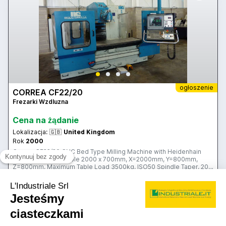
ogłoszenie
CORREA CF22/20
Frezarki Wzdluzna
Cena na żądanie
Lokalizacja:
🇬🇧
United Kingdom
Rok
2000
Correa CF22/20 CNC Bed Type Milling Machine with Heidenhain
TNC426 Control. Table 2000 x 700mm, X=2000mm, Y=800mm,
Z=800mm, Maximum Table Load 3500kg, ISO50 Spindle Taper, 20 –
4000rpm, 22kW. S/No. 967356 (2000) This Item is part of an online
auction sale, bidding ends on Thursday 4th June 2015 at 3.00pm
25IND7788
(UK Time) Please visit our website for full details:
🇬🇧 COTTRILL & CO.
www.cottandco.com
Kontakt