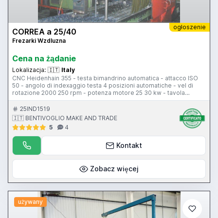
ogłoszenie
CORREA a 25/40
Frezarki Wzdluzna
Cena na żądanie
Lokalizacja:
🇮🇹
Italy
CNC Heidenhain 355 - testa bimandrino automatica - attacco ISO
50 - angolo di indexaggio testa 4 posizioni automatiche - vel di
rotazione 2000 250 rpm - potenza motore 25 30 kw - tavola
4500x1000 mm - corsa long tavola 4000 mm - corsa trasv slittone
1200 mm - corsa vert 1500 mm - pensile di comando - peso 15800
25IND1519
kg - peso ammesso sulla tavola 7000 kg
🇮🇹 BENTIVOGLIO MAKE AND TRADE
5
4
Kontakt
Zobacz więcej
używany