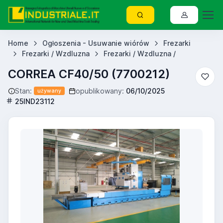
Home
Ogłoszenia - Usuwanie wiórów
Frezarki
Frezarki / Wzdluzna
Frezarki / Wzdluzna /
CORREA CF40/50 (7700212)
Stan:
opublikowany:
06/10/2025
używany
25IND23112