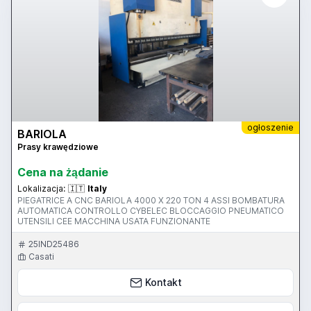
ogłoszenie
BARIOLA
Prasy krawędziowe
Cena na żądanie
Lokalizacja:
🇮🇹
Italy
PIEGATRICE A CNC BARIOLA 4000 X 220 TON 4 ASSI BOMBATURA
AUTOMATICA CONTROLLO CYBELEC BLOCCAGGIO PNEUMATICO
UTENSILI CEE MACCHINA USATA FUNZIONANTE
25IND25486
Casati
Kontakt