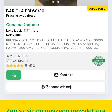
ogłoszenie
BARIOLA PBI 60/30
Prasy krawędziowe
Cena na żądanie
Lokalizacja:
🇮🇹
Italy
Rok
2006
PRESSA PIEGATRICE IDRAULICA USATA "BARIOLA" MOD. PBI 60/30
NCS, LUNGHEZZA UTILE DI PIEGA 3350 MM., POTENZA 60 TON,
INCAVO: 300 MM., PESO APPROSSIMATIVO: 7000 KG., ASSI: 3
(Y1,Y2,R) , N. 2 PUNTALI MANUALI, PROGRAMMATORE "CYBELEC"
MOD. W-DNC 64/A, FOTOCELLULE "FIESSLER", COMPLETA DI
25IND28355
UTENSILI. ANNO DI PRODUZIONE: 2006 S.N. 176
🇮🇹 CO.MA.F. srl
5
2
Kontakt
Zobacz więcej
Zapisz się do naszego newslettera