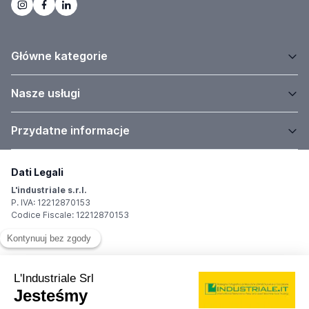
Główne kategorie
Nasze usługi
Przydatne informacje
Dati Legali
L'industriale s.r.l.
P. IVA: 12212870153
Codice Fiscale: 12212870153
Sede Legale
Via Carlo Dolci, 32
20148 Milano (MI)
Italy