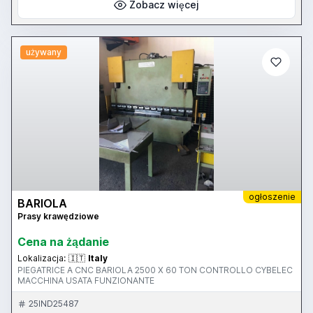
Zobacz więcej
używany
ogłoszenie
BARIOLA
Prasy krawędziowe
Cena na żądanie
Lokalizacja:
🇮🇹
Italy
PIEGATRICE A CNC BARIOLA 2500 X 60 TON CONTROLLO CYBELEC
MACCHINA USATA FUNZIONANTE
25IND25487