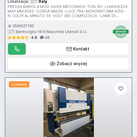
Lokalizacja:
🇮🇹
Italy
PRESSA BARIOLA MOD. 60/60 MECCANICA -TON. 60 -LUNGHEZZA
MAX MM.6050 -CORSA MM.65 -LUCE TRA I MONTANTI MM.4050 -
N. COLPI AL MINUTO 30 -VOLT 380 COMPLETA DI: -LAME DI
PIEGATURA MACCHINA USATA
25IND27195
🇮🇹 Bentivoglio 1919 Macchine Utensili S.r.l.
4.8
48
Kontakt
Zobacz więcej
używany