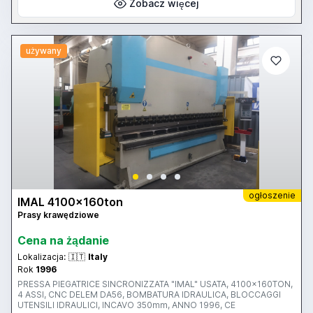
Zobacz więcej
używany
ogłoszenie
IMAL 4100x160ton
Prasy krawędziowe
Cena na żądanie
Lokalizacja:
🇮🇹
Italy
Rok
1996
PRESSA PIEGATRICE SINCRONIZZATA "IMAL" USATA, 4100x160TON,
4 ASSI, CNC DELEM DA56, BOMBATURA IDRAULICA, BLOCCAGGI
UTENSILI IDRAULICI, INCAVO 350mm, ANNO 1996, CE