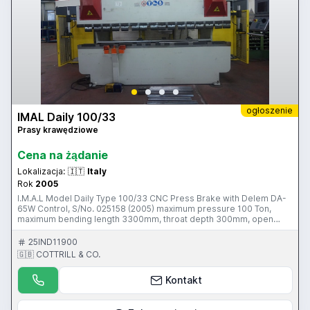
ogłoszenie
IMAL Daily 100/33
Prasy krawędziowe
Cena na żądanie
Lokalizacja:
🇮🇹
Italy
Rok
2005
I.M.A.L Model Daily Type 100/33 CNC Press Brake with Delem DA-
65W Control, S/No. 025158 (2005) maximum pressure 100 Ton,
maximum bending length 3300mm, throat depth 300mm, open
height 410mm Please Note: This Item is located in Malnate (VA),
Italy, This Item is part of an Online Auction Sale ending on
25IND11900
Wednesday 27th July 2016 at 3.00pm (UK Time) Please visit our
🇬🇧 COTTRILL & CO.
website for full details: www.cottandco.com
Kontakt