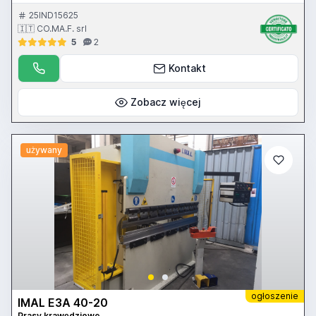
25IND15625
🇮🇹 CO.MA.F. srl
5
2
Kontakt
Zobacz więcej
używany
ogłoszenie
IMAL E3A 40-20
Prasy krawędziowe