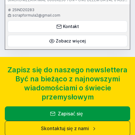
(Y1-Y2-X-Z1-Z2-R) – BOMBATURA IDRAULICA - USATA
25IND20283
scrapformula2@gmail.com
Kontakt
Zobacz więcej
Zapisz się do naszego newslettera
Być na bieżąco z najnowszymi
wiadomościami o świecie
przemysłowym
Zapisać się
Skontaktuj się z nami