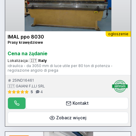
ogłoszenie
IMAL ppo 8030
Prasy krawędziowe
Cena na żądanie
Lokalizacja:
🇮🇹
Italy
idraulica - da 3050 mm di luce utile per 80 ton di potenza -
regolazione angolo di piega
25IND16461
🇮🇹 GAIANI F.LLI SRL
5
4
Kontakt
Zobacz więcej