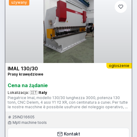
używany
ogłoszenie
IMAL 130/30
Prasy krawędziowe
Cena na żądanie
Lokalizacja:
🇮🇹
Italy
Piegatrice Imal, modello 130/30 lunghezza 3000, potenza 130
tonn, CNC Delem, 4 assi Y1 Y2 XR, con centinatura a cunei. Per tutte
le nostre macchine è possibile usufruire del noleggio operativo, ad
anticipo 0.
25IND16605
Mptl machine tools
Kontakt