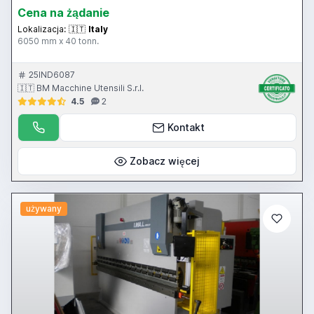
Cena na żądanie
Lokalizacja:
🇮🇹
Italy
6050 mm x 40 tonn.
25IND6087
🇮🇹 BM Macchine Utensili S.r.l.
4.5
2
Kontakt
Zobacz więcej
używany