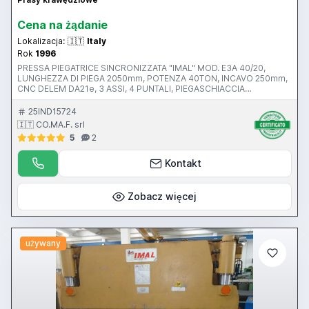
Cena na żądanie
Lokalizacja:
🇮🇹
Italy
Rok
1996
PRESSA PIEGATRICE SINCRONIZZATA "IMAL" MOD. E3A 40/20,
LUNGHEZZA DI PIEGA 2050mm, POTENZA 40TON, INCAVO 250mm,
CNC DELEM DA21e, 3 ASSI, 4 PUNTALI, PIEGASCHIACCIA
AUTOMATICO OLEODINAMICO AUTOMATICO CONTROLLATO DAL
CNC CON CAVA DA 6mm INTERCAMBIABILE, ANNO 1996, CE , S.N.
25IND15724
096247
🇮🇹 CO.MA.F. srl
5
2
Kontakt
Zobacz więcej
używany