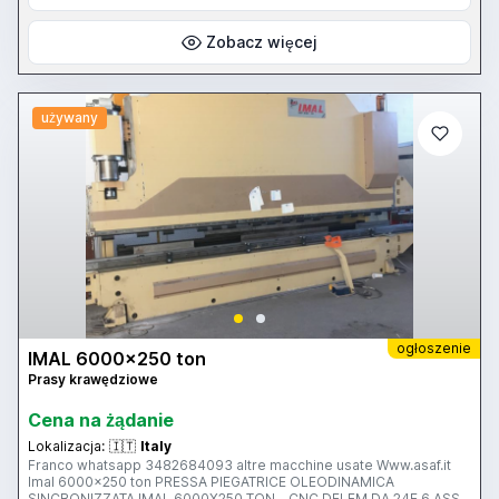
Zobacz więcej
używany
ogłoszenie
IMAL 6000x250 ton
Prasy krawędziowe
Cena na żądanie
Lokalizacja:
🇮🇹
Italy
Franco whatsapp 3482684093 altre macchine usate Www.asaf.it
Imal 6000x250 ton PRESSA PIEGATRICE OLEODINAMICA
SINCRONIZZATA IMAL 6000X250 TON – CNC DELEM DA 24E 6 ASSI