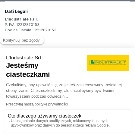
Dati Legali
L'industriale s.r.l.
P. IVA: 12212870153
Codice Fiscale: 12212870153
Sede Legale
Via Carlo Dolci, 32
20148 Milano (MI)
Italy
Registro Imprese
Iscrizione R.I.: 12212870153
REA: MI-1539011
Capitale sociale: Euro 10.400,00 i.v.
Contatti
info@industriale.it
PEC:
industriale@pec.industriale.it
02 8969 3116
© 2026 L'industriale s.r.l. - Wszelkie prawa zastrzeżone