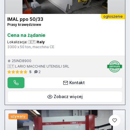
ogłoszenie
IMAL ppo 50/33
Prasy krawędziowe
Cena na żądanie
Lokalizacja:
🇮🇹
Italy
3300 x 50 ton, macchina CE
25IND8900
🇮🇹 LARIO MACCHINE UTENSILI SRL
5
2
Kontakt
Zobacz więcej
używany