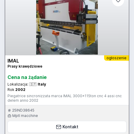
ogłoszenie
IMAL
Prasy krawędziowe
Cena na żądanie
Lokalizacja:
🇮🇹
Italy
Rok
2002
Piegatrice sincronizzata marca IMAL 3000x115ton cnc 4 assi cnc
delem anno 2002
25IND38645
Mptl macchine
Kontakt