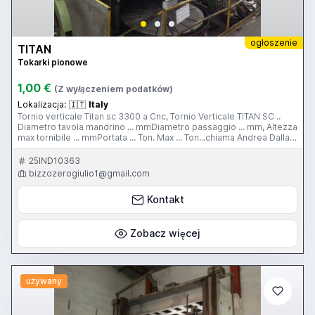
ogłoszenie
TITAN
Tokarki pionowe
1,00 €
(Z wyłączeniem podatków)
Lokalizacja:
🇮🇹
Italy
Tornio verticale Titan sc 3300 a Cnc, Tornio Verticale TITAN SC ..
Diametro tavola mandrino ... mmDiametro passaggio ... mm, Altezza
max tornibile ... mmPortata ... Ton. Max ... Ton...chiama Andrea Dalla
Torre 3358296772 o invia una SMS se non risponde.
25IND10363
bizzozerogiulio1@gmail.com
Kontakt
Zobacz więcej
używany