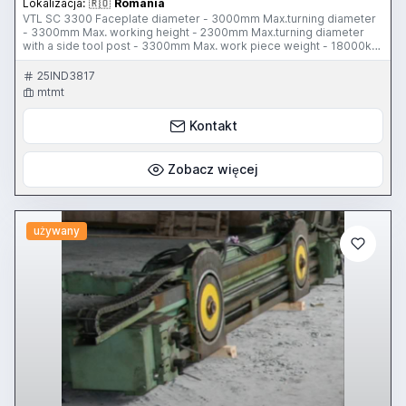
Lokalizacja:
🇷🇴
Romania
VTL SC 3300 Faceplate diameter - 3000mm Max.turning diameter
- 3300mm Max. working height - 2300mm Max.turning diameter
with a side tool post - 3300mm Max. work piece weight - 18000kg
Table speed range 1.02-92 RPM, Working feed range 0.05-5
mm/rev., Main motor power 55 kW, Overall dimensions: 5600 x
25IND3817
5300 x 5400 mm, Weight 47350 kg
mtmt
Kontakt
Zobacz więcej
używany