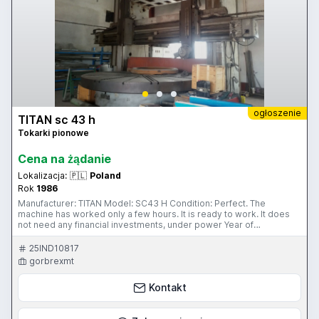
ogłoszenie
TITAN sc 43 h
Tokarki pionowe
Cena na żądanie
Lokalizacja:
🇵🇱
Poland
Rok
1986
Manufacturer: TITAN Model: SC43 H Condition: Perfect. The
machine has worked only a few hours. It is ready to work. It does
not need any financial investments, under power Year of
manufacture: 1986 Control: conventional Technical details : Table
diameter: 4 000 mm Max. working diameter: 4 300 mm Max.
25IND10817
working height: 2 560 mm Max. weight on table: 18 000 kg Spindle
gorbrexmt
power: 55 kW Table speeds: 1,02-92 rpm RAM type vertical tool
travel: 1 200 mm Turret type vertical tool travel: 760 mm Max
Kontakt
swivelling angle: 35 ° Total weight: 58 000 kg