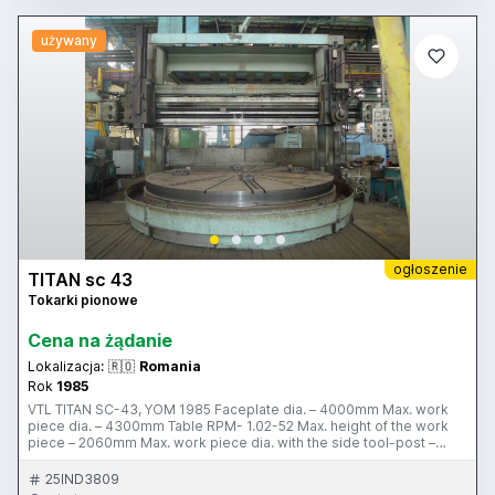
używany
ogłoszenie
TITAN sc 43
Tokarki pionowe
Cena na żądanie
Lokalizacja:
🇷🇴
Romania
Rok
1985
VTL TITAN SC-43, YOM 1985 Faceplate dia. – 4000mm Max. work
piece dia. – 4300mm Table RPM- 1.02-52 Max. height of the work
piece – 2060mm Max. work piece dia. with the side tool-post –
4300mm Max. work piece weight – 18000kg Max. travel of the
vertical rams from the center: Right ram – 2400mm Left ram –
25IND3809
2400mm Max. travel of the carriage of the vertical rams: Right –