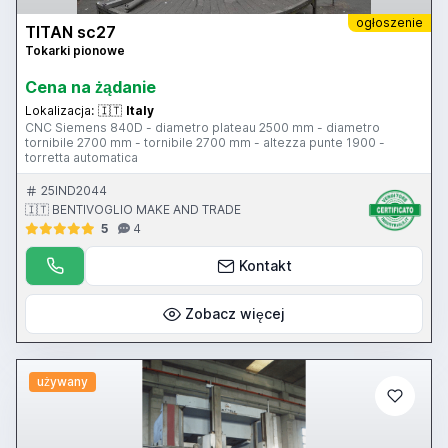
ogłoszenie
TITAN sc27
Tokarki pionowe
Cena na żądanie
Lokalizacja:
🇮🇹
Italy
CNC Siemens 840D - diametro plateau 2500 mm - diametro
tornibile 2700 mm - tornibile 2700 mm - altezza punte 1900 -
torretta automatica
25IND2044
🇮🇹 BENTIVOGLIO MAKE AND TRADE
5
4
Kontakt
Zobacz więcej
używany