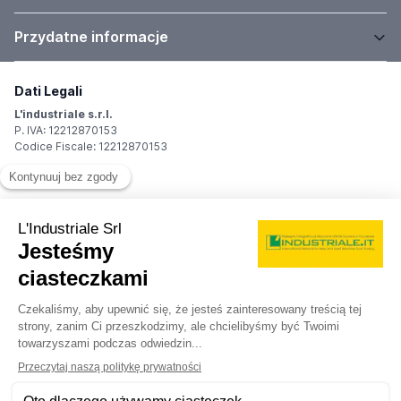
Przydatne informacje
Dati Legali
L'industriale s.r.l.
P. IVA: 12212870153
Codice Fiscale: 12212870153
Sede Legale
Via Carlo Dolci, 32
20148 Milano (MI)
Italy
Registro Imprese
Iscrizione R.I.: 12212870153
REA: MI-1539011
Capitale sociale: Euro 10.400,00 i.v.
Contatti
info@industriale.it