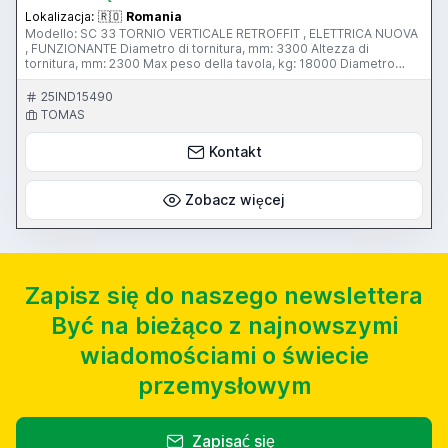
Lokalizacja:
🇷🇴
Romania
Modello: SC 33 TORNIO VERTICALE RETROFFIT , ELETTRICA NUOVA
, FUNZIONANTE Diametro di tornitura, mm: 3300 Altezza di
tornitura, mm: 2300 Max peso della tavola, kg: 18000 Diametro
plateau, mm: 3000 Plateau, rpm: 1…90 Motore, kW: 60 Peso, kg:
48000 PERSONA DI CONTATTO : SVETLANA TOMA ; ;
25IND15490
tel+40723429646
TOMAS
Kontakt
Zobacz więcej
Zapisz się do naszego newslettera
Być na bieżąco z najnowszymi
wiadomościami o świecie
przemysłowym
Zapisać się