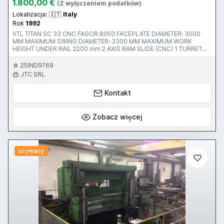
1.800,00 €
(Z wyłączeniem podatków)
Lokalizacja:
🇮🇹
Italy
Rok
1992
VTL TITAN SC 33 CNC FAGOR 8050 FACEPLATE DIAMETER: 3000
MM MAXIMUM SWING DIAMETER: 3300 MM MAXIMUM WORK
HEIGHT UNDER RAIL 2200 mm 2 AXIS RAM SLIDE (CNC) 1 TURRET
SLIDE ( CONVENSIONAL ) 1 SIDE TOOL ( CONVENSIONAL ) WEIGHT
OF MACHINE APPROX. 40 TON YOM 1992 RETROFITTED WITH CNC
25IND9769
1995
JTC SRL
Kontakt
Zobacz więcej
używany