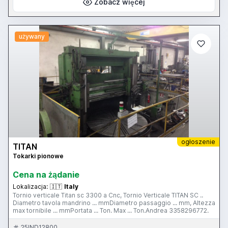
Zobacz więcej
używany
ogłoszenie
TITAN
Tokarki pionowe
Cena na żądanie
Lokalizacja:
🇮🇹
Italy
Tornio verticale Titan sc 3300 a Cnc, Tornio Verticale TITAN SC ..
Diametro tavola mandrino ... mmDiametro passaggio ... mm, Altezza
max tornibile ... mmPortata ... Ton. Max ... Ton.Andrea 3358296772.
25IND12800