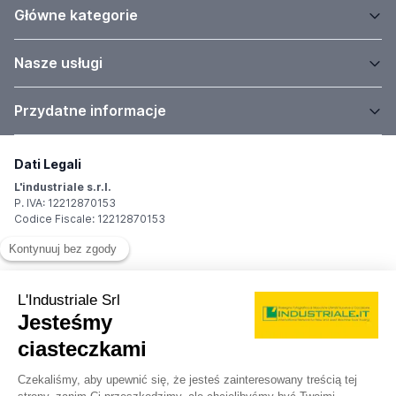
Główne kategorie
Nasze usługi
Przydatne informacje
Dati Legali
L'industriale s.r.l.
P. IVA: 12212870153
Codice Fiscale: 12212870153
Sede Legale
Via Carlo Dolci, 32
20148 Milano (MI)
Italy
Registro Imprese
Iscrizione R.I.: 12212870153
REA: MI-1539011
Capitale sociale: Euro 10.400,00 i.v.