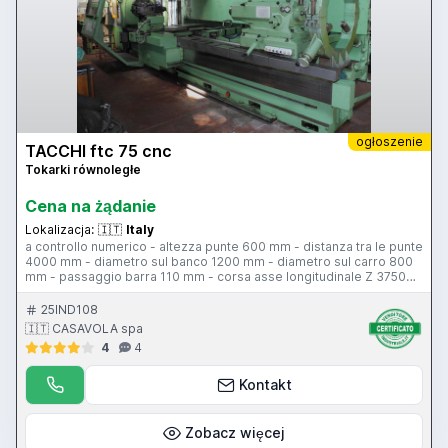
ogłoszenie
TACCHI ftc 75 cnc
Tokarki równoległe
Cena na żądanie
Lokalizacja:
🇮🇹
Italy
a controllo numerico - altezza punte 600 mm - distanza tra le punte
4000 mm - diametro sul banco 1200 mm - diametro sul carro 800
mm - passaggio barra 110 mm - corsa asse longitudinale Z 3750
mm - corsa trasversale slitta 630 mm - 3 gamme velocità
mandrino 3.7-1000 giri al minuto - potenza motore mandrino 60 Hp
25IND108
- torretta automatica 4 posizioni Baruffaldi BA 300 - CNC ECS 2400
🇮🇹 CASAVOLA spa
4
4
Kontakt
Zobacz więcej