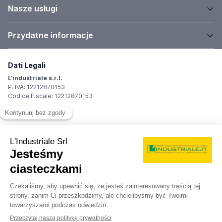
Nasze usługi
Przydatne informacje
Dati Legali
L'industriale s.r.l.
P. IVA: 12212870153
Codice Fiscale: 12212870153
Sede Legale
Via Carlo Dolci, 32
20148 Milano (MI)
Italy
Registro Imprese
Iscrizione R.I.: 12212870153
REA: MI-1539011
Capitale sociale: Euro 10.400,00 i.v.