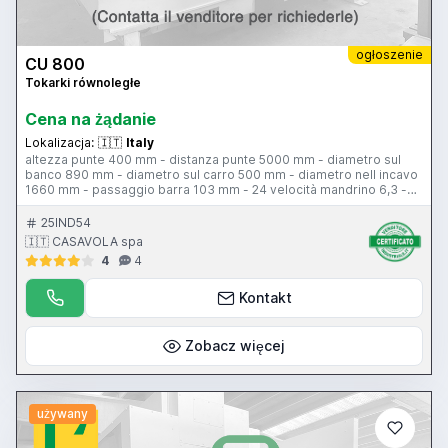
ogłoszenie
CU 800
Tokarki równoległe
Cena na żądanie
Lokalizacja:
🇮🇹
Italy
altezza punte 400 mm - distanza punte 5000 mm - diametro sul
banco 890 mm - diametro sul carro 500 mm - diametro nell incavo
1660 mm - passaggio barra 103 mm - 24 velocità mandrino 6,3 -
1250 giri al minuto - 22 kw
25IND54
🇮🇹 CASAVOLA spa
4
4
Kontakt
Zobacz więcej
używany