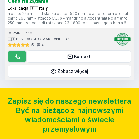
Cena na żądanie
Lokalizacja:
🇮🇹
Italy
h punte 225 mm - distanza punte 1500 mm - diametro tornibile sul
carro 260 mm - attacco C.L. 6 - mandrino autocentrante diametro
250 mm - velocita di rotazione 23-1800 rpm - passaggio barra 60
mm - torretta - larghezza bancale 310 mm - attacco contropunta
c.m. 3 - lunette 2
25IND1410
🇮🇹 BENTIVOGLIO MAKE AND TRADE
5
4
Kontakt
Zobacz więcej
Zapisz się do naszego newslettera
Być na bieżąco z najnowszymi
wiadomościami o świecie
przemysłowym