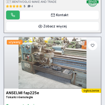
contropunta c.m. 2 - piattaforma 300 mm - 2 lunette
🇮🇹 BENTIVOGLIO MAKE AND TRADE
5
4
Kontakt
Zobacz więcej
używany
ogłoszenie
ANSELMI fap225e
Tokarki równoległe