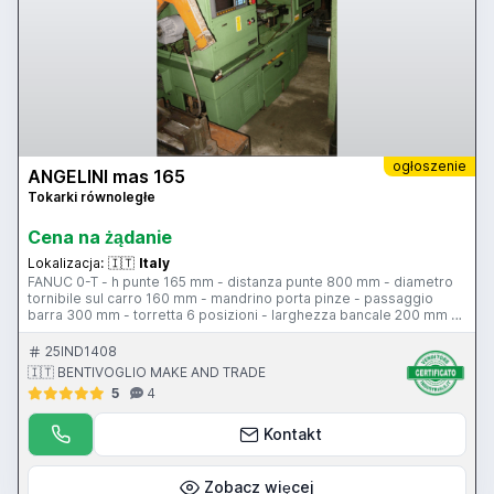
ogłoszenie
ANGELINI mas 165
Tokarki równoległe
Cena na żądanie
Lokalizacja:
🇮🇹
Italy
FANUC 0-T - h punte 165 mm - distanza punte 800 mm - diametro
tornibile sul carro 160 mm - mandrino porta pinze - passaggio
barra 300 mm - torretta 6 posizioni - larghezza bancale 200 mm -
protezione antinfortunistica
25IND1408
🇮🇹 BENTIVOGLIO MAKE AND TRADE
5
4
Kontakt
Zobacz więcej