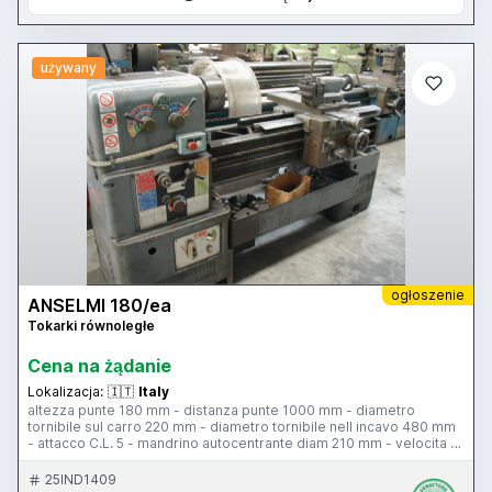
używany
ogłoszenie
ANSELMI 180/ea
Tokarki równoległe
Cena na żądanie
Lokalizacja:
🇮🇹
Italy
altezza punte 180 mm - distanza punte 1000 mm - diametro
tornibile sul carro 220 mm - diametro tornibile nell incavo 480 mm
- attacco C.L. 5 - mandrino autocentrante diam 210 mm - velocita di
rotazione 36-1800 rpm - passaggo barra 45 mm - torretta tipo B
portautensili compresi - larghezza bancale 270 mm - attacco
25IND1409