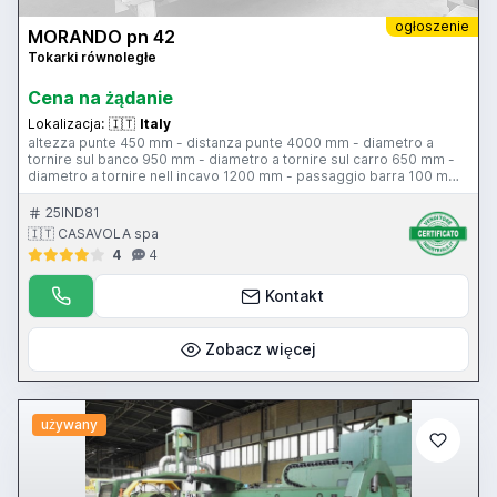
ogłoszenie
MORANDO pn 42
Tokarki równoległe
Cena na żądanie
Lokalizacja:
🇮🇹
Italy
altezza punte 450 mm - distanza punte 4000 mm - diametro a
tornire sul banco 950 mm - diametro a tornire sul carro 650 mm -
diametro a tornire nell incavo 1200 mm - passaggio barra 100 mm
- 24 velocita mandrino 6-6000 giri al minuto - potenza motore 42
hp - peso ammesso tra le punte con lunetta 8500 kg - peso
25IND81
ammesso tra le punte senza lunetta 6800 kg - peso ammesso a
🇮🇹 CASAVOLA spa
sbalzo 2400 kg
4
4
Kontakt
Zobacz więcej
używany