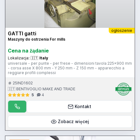
ogłoszenie
GATTI gatti
Maszyny do ostrzenia For mills
Cena na żądanie
Lokalizacja:
🇮🇹
Italy
universale - per punte - per frese - dimensioni tavola 225x900 mm
- corsa asse X 800 mm - Y 250 mm - Z 150 mm - apparecchio a
reggiare profili complessi
25IND1602
🇮🇹 BENTIVOGLIO MAKE AND TRADE
5
4
Kontakt
Zobacz więcej