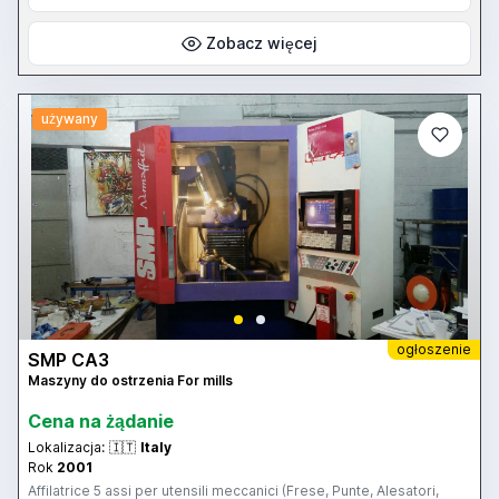
divisore. Si possono costruire 6 coltelli sagomati in un unico ciclo
di lavoro. E' possibile vedere il funzionamento della macchina
tramite youtube al link: http://www.youtube.com/watch?v=9tDWy-
Zobacz więcej
KsPJ4
używany
ogłoszenie
SMP CA3
Maszyny do ostrzenia For mills
Cena na żądanie
Lokalizacja:
🇮🇹
Italy
Rok
2001
Affilatrice 5 assi per utensili meccanici (Frese, Punte, Alesatori,