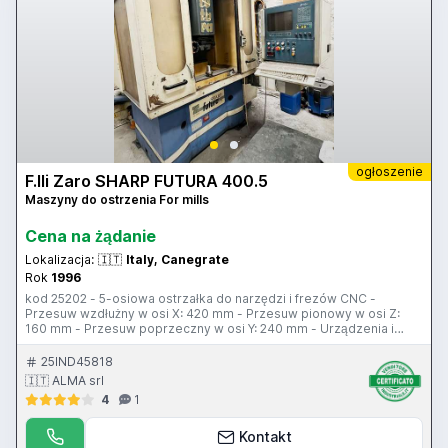
ogłoszenie
F.lli Zaro SHARP FUTURA 400.5
Maszyny do ostrzenia For mills
Cena na żądanie
Lokalizacja:
🇮🇹
Italy, Canegrate
Rok
1996
kod 25202 - 5-osiowa ostrzałka do narzędzi i frezów CNC -
Przesuw wzdłużny w osi X: 420 mm - Przesuw pionowy w osi Z:
160 mm - Przesuw poprzeczny w osi Y: 240 mm - Urządzenia i
akcesoria CNC Zaro Complet 2
25IND45818
🇮🇹 ALMA srl
4
1
Kontakt