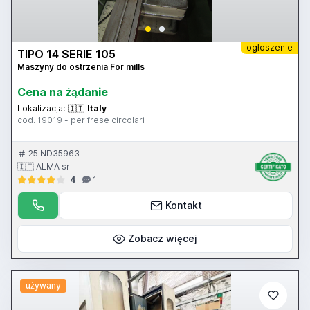
ogłoszenie
TIPO 14 SERIE 105
Maszyny do ostrzenia For mills
Cena na żądanie
Lokalizacja:
🇮🇹
Italy
cod. 19019 - per frese circolari
25IND35963
🇮🇹 ALMA srl
4
1
Kontakt
Zobacz więcej
używany