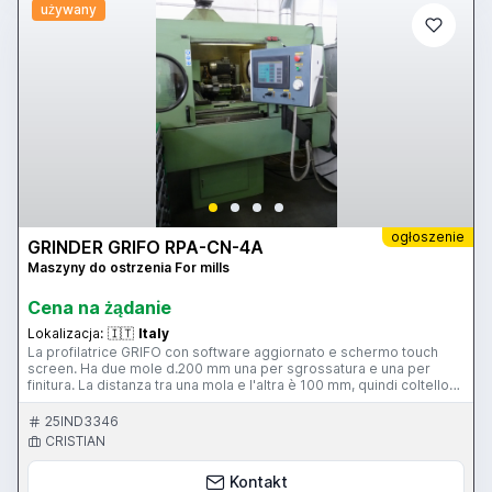
używany
ogłoszenie
GRINDER GRIFO RPA-CN-4A
Maszyny do ostrzenia For mills
Cena na żądanie
Lokalizacja:
🇮🇹
Italy
La profilatrice GRIFO con software aggiornato e schermo touch
screen. Ha due mole d.200 mm una per sgrossatura e una per
finitura. La distanza tra una mola e l'altra è 100 mm, quindi coltello
larghezza massima profilabile con due mole montate è 90 mm.
Con una sola mola montata coltello larghezza max profilabile è 350
25IND3346
mm con guide ottiche sugli assi. d.max profilabile/affilabile 305 mm.
CRISTIAN
Si può affilare, profilare e costruire coltelli sagomati in hm e in hss.
Inoltre si possono affilare, profilare e costruire frese saldobrasate.
Kontakt
Ha 4 assi controllati x,y orientamento angolo mola w, asse C il