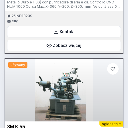
Metallo Duro e HSS) con purificatore di aria e oli. Controllo CNC
NUM 1060 Corsa Max: X=360; Y=200; Z=300; [mm] Velocità assi X,
Y, Z: 15 [m / min] Potenza: 19 [kW] Tipo di cono: SA50 Dimensioni:
1861 x 2580 x 2150 [mm] Peso (solo macchina): 2.5 [t]
25IND10239
eug
Kontakt
Zobacz więcej
używany
ogłoszenie
3M K 55