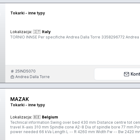
Tokarki - inne typy
Lokalizacja:
🇮🇹
Italy
TORNIO INNSE Per specifiche Andrea Dalla Torre 3358296772 Andrea
25IND5070
Kont
Andrea Dalla Torre
MAZAK
Tokarki - inne typy
Lokalizacja:
🇧🇪
Belgium
Technical information Swing over bed 430 mm Distance centre tot cen
travel X-axis 310 mm Spindle cone A2-8 Dia of spindle bore 77 mm P
power needed 66 kVa Length L -- R 4260 mm Width Fw -- Bw 2420 m
Number of tools 12 x2 Extra info with robot gantry loader 2 turrets 2 spindles C-ax