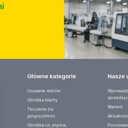
i
Główne kategorie
Nasze 
Usuwanie wiórów
Wprowadź 
sprzedaży
Obróbka blachy
Wanted
Tłoczenie (na
gorąco/zimno)
Aktualnośc
Obróbka rur, prętów,
Porozmawi