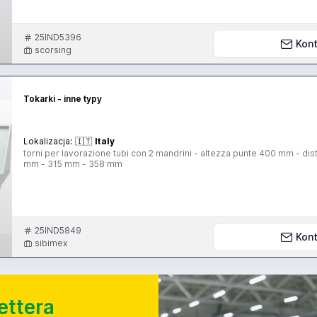
detection - Robot GL200F 6 pallets - alarm for finished part - auto po
25IND5396
Kont
scorsing
Tokarki - inne typy
Lokalizacja:
🇮🇹
Italy
torni per lavorazione tubi con 2 mandrini - altezza punte 400 mm - d
mm - 315 mm - 358 mm
25IND5849
Kont
sibimex
ettera