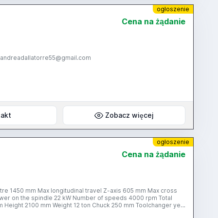
ogłoszenie
Cena na żądanie
 andreadallatorre55@gmail.com
akt
Zobacz więcej
ogłoszenie
Cena na żądanie
tre 1450 mm Max longitudinal travel Z-axis 605 mm Max cross
ower on the spindle 22 kW Number of speeds 4000 rpm Total
m Height 2100 mm Weight 12 ton Chuck 250 mm Toolchanger yes
is: 360° in 0.001°increments options: - overload