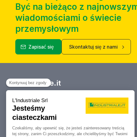
Być na bieżąco z najnowszym
wiadomościami o świecie
przemysłowym
Zapisać się
Skontaktuj się z nami
Industriale.it
Twój Marketplace informacyjny
dotyczący kupna, sprzedaży, aukcji i
likwidacji obrabiarek i maszyn
przemysłowych.