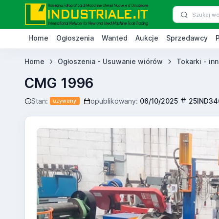
Home
Ogłoszenia
Wanted
Aukcje
Sprzedawcy
Home
Ogłoszenia - Usuwanie wiórów
Tokarki - in
CMG 1996
Stan:
opublikowany:
06/10/2025
25IND34
używany