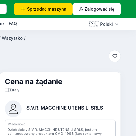
Sprzedać
maszyna
Zalogować się
ie
FAQ
🇵🇱
Polski
 / Wszystko /
Cena na żądanie
🇮🇹
Italy
S.V.R. MACCHINE UTENSILI SRLS
Wiadomość