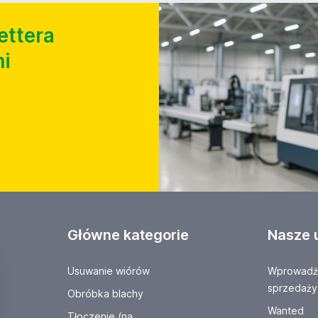
ettera
i
Główne kategorie
Nasze 
Usuwanie wiórów
Wprowadź 
sprzedaży
Obróbka blachy
Wanted
Tłoczenie (na