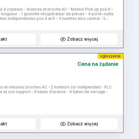
longueur - 1 goulotte récupérateur de pièces - 4 porte-outils
ttes indépendantes pos.4 et 5 - 3 lunettes bloc central - 5
SIR IEMCA 32/33F N°0200224M04 - Tapis convoyeur de pièces -
akt
Zobacz więcej
ogłoszenie
Cena na żądanie
 et son support - 6 tubes d'avance - 6 tubes de serrage -
akt
Zobacz więcej