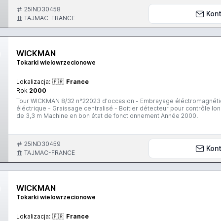
25IND30458
Kont
TAJMAC-FRANCE
WICKMAN
Tokarki wielowrzecionowe
Lokalizacja:
🇫🇷
France
Rok
2000
Tour WICKMAN 8/32 n°22023 d'occasion - Embrayage éléctromagnétique avec Pick-up hydraulique pos.8 - Pompe d'arrosage
éléctrique - Graissage centralisé - Boitier détecteur pour contrôle l
de 3,3 m Machine en bon état de fonctionnement Année 2000.
25IND30459
Kont
TAJMAC-FRANCE
WICKMAN
Tokarki wielowrzecionowe
Lokalizacja:
🇫🇷
France