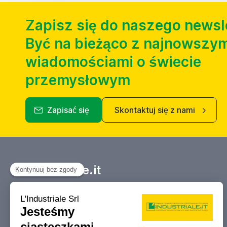
Zapisz się do naszego newsl
Być na bieżąco z najnowszym
wiadomościami o świecie
przemysłowym
Zapisać się
Skontaktuj się z nami
Industriale.it
Twój Marketplace informacyjny
dotyczący kupna, sprzedaży, aukcji i
likwidacji obrabiarek i maszyn
przemysłowych.