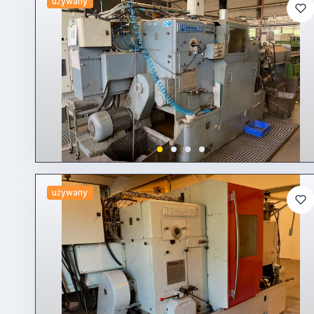
używany
używany