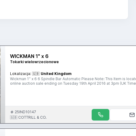
WICKMAN 1" x 6
Tokarki wielowrzecionowe
Lokalizacja:
🇬🇧
United Kingdom
Wickman 1’’ x 6 6 Spindle Bar Automatic Please Note: This Item is located in the Bir
online auction sale ending on Tuesday 19th April 2016 at 3pm (UK Time)
25IND10147
🇬🇧 COTTRILL & CO.