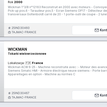
Rok
2000
Wickman 1"3/8 n°12163 Reconstruit en 2000 avec moteurs - Convoyeur à copeaux - Avances et broche AC - Moteur Pick-up pos.6 -
Pick-up pos.6 - Taraudeur pos.5 - Ecran Siemens OP17 - Détecteur de 
transversaux Goltenboldt carré de 20 - 1 porte-outil de coupe - 2 lune
porte-forets avec arrosage au centre - 1 raseur pos.4 - Embarreur 
Jeu de pinces - Jeu de porte-outils - 3 jeux de canaux embarreur Machine en production et disponible à la ventre à partir du 1er
janvier 2022.
25IND30460
Kont
TAJMAC-FRANCE
WICKMAN
Tokarki wielowrzecionowe
Lokalizacja:
🇫🇷
France
Wickman ACW 6-25 - Machine reconstruite avec : - Moteur des avances et vitesses broches AC - 2 moteurs sur indépendant - PLC
Siemens Simatic HMI - Armoire électrique neuve siemens - Porte barre
Appareillages en option - Machine au normes C
25IND30467
Kont
TAJMAC-FRANCE