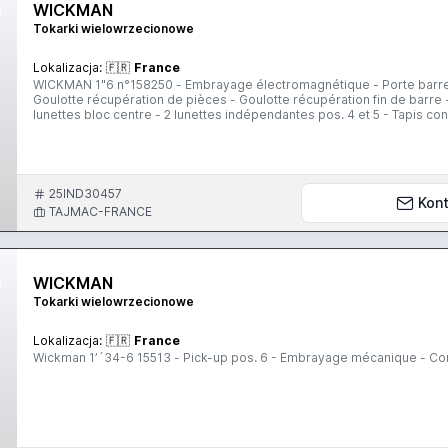
WICKMAN
Tokarki wielowrzecionowe
Lokalizacja:
🇫🇷
France
WICKMAN 1"6 n°158250 - Embrayage électromagnétique - Porte barre et son support - Convoyeur à copeaux - Pick-up pos.6 -
Goulotte récupération de pièces - Goulotte récupération fin de barre 
lunettes bloc centre - 2 lunettes indépendantes pos. 4 et 5 - Tapis c
centre - Embarreur IEMCA PRA 40/33 P - Jeux de pinces - Jeux de porte-outils Machine en production et disponible à l
du 1er janvier 2022.
25IND30457
Kont
TAJMAC-FRANCE
WICKMAN
Tokarki wielowrzecionowe
Lokalizacja:
🇫🇷
France
Wickman 1’´34-6 15513 - Pick-up pos. 6 - Embrayage méc