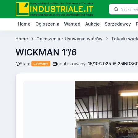
Home
Ogłoszenia
Wanted
Aukcje
Sprzedawcy
Home
Ogłoszenia - Usuwanie wiórów
Tokarki wie
WICKMAN 1”/6
Stan:
opublikowany:
15/10/2025
25IND36
używany