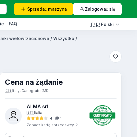
Sprzedać
maszyna
Zalogować się
ie
FAQ
🇵🇱
Polski
arki wielowrzecionowe / Wszystko /
Cena na żądanie
🇮🇹
Italy, Canegrate (MI)
ALMA srl
🇮🇹
Italia
4
1
Zobacz kartę sprzedawcy