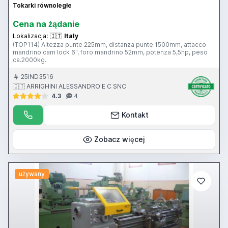
Tokarki równoległe
Cena na żądanie
Lokalizacja:
🇮🇹
Italy
(TOP114) Altezza punte 225mm, distanza punte 1500mm, attacco
mandrino cam lock 6", foro mandrino 52mm, potenza 5,5hp, peso
ca.2000kg.
25IND3516
🇮🇹 ARRIGHINI ALESSANDRO E C SNC
4.3
4
Kontakt
Zobacz więcej
używany