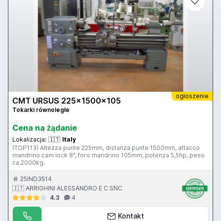
ogłoszenie
CMT URSUS 225x1500x105
Tokarki równoległe
Cena na żądanie
Lokalizacja:
🇮🇹
Italy
(TOP113) Altezza punte 225mm, distanza punte 1500mm, attacco
mandrino cam lock 8", foro mandrino 105mm, potenza 5,5hp, peso
ca.2000kg.
25IND3514
🇮🇹 ARRIGHINI ALESSANDRO E C SNC
4.3
4
Kontakt