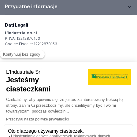
Przydatne informacje
Dati Legali
L'industriale s.r.l.
P. IVA: 12212870153
Codice Fiscale: 12212870153
Sede Legale
Via Carlo Dolci, 32
20148 Milano (MI)
Italy
Registro Imprese
Iscrizione R.I.: 12212870153
REA: MI-1539011
Capitale sociale: Euro 10.400,00 i.v.
Contatti
info@industriale.it
PEC:
industriale@pec.industriale.it