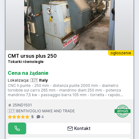
ogłoszenie
CMT ursus plus 250
Tokarki równoległe
Cena na żądanie
Lokalizacja:
🇮🇹
Italy
CNC h punte - 250 mm - distanza punte 2000 mm - diametro
tornibile sul carro 265 mm - mandrino diam 250 mm - potenza
mandrino 7,5 kw - passaggio barra 105 mm - torretta - rapido
longitudinale 5 m/min - rapido trasversale 5 m/min - comandi sul
carro - larghezza bancale 330 mm - contropunta - attacco
25IND1501
contropunta c.m. 5 - piattaforma diam 500 mm - lunette -
🇮🇹 BENTIVOGLIO MAKE AND TRADE
protezione antinfortunistica
5
4
Kontakt