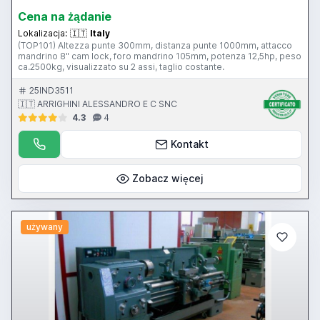
Cena na żądanie
Lokalizacja:
🇮🇹
Italy
(TOP101) Altezza punte 300mm, distanza punte 1000mm, attacco
mandrino 8" cam lock, foro mandrino 105mm, potenza 12,5hp, peso
ca.2500kg, visualizzato su 2 assi, taglio costante.
25IND3511
🇮🇹 ARRIGHINI ALESSANDRO E C SNC
4.3
4
Kontakt
Zobacz więcej
używany