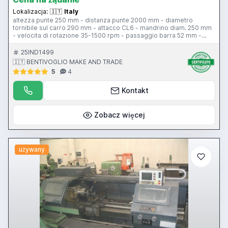
Lokalizacja:
🇮🇹
Italy
altezza punte 250 mm - distanza punte 2000 mm - diametro
tornibile sul carro 290 mm - attacco CL6 - mandrino diam. 250 mm
- velocita di rotazione 35-1500 rpm - passaggio barra 52 mm -
torretta tipo C - larghezza bancale 330 mm - contropunta - attacco
contropunta cm 5 - protezione antinfortunistica
25IND1499
🇮🇹 BENTIVOGLIO MAKE AND TRADE
5
4
Kontakt
Zobacz więcej
używany