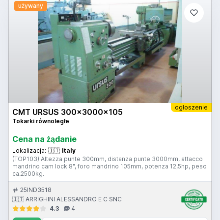
używany
ogłoszenie
CMT URSUS 300x3000x105
Tokarki równoległe
Cena na żądanie
Lokalizacja:
🇮🇹
Italy
(TOP103) Altezza punte 300mm, distanza punte 3000mm, attacco
mandrino cam lock 8", foro mandrino 105mm, potenza 12,5hp, peso
ca.2500kg.
25IND3518
🇮🇹 ARRIGHINI ALESSANDRO E C SNC
4.3
4