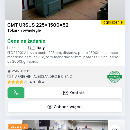
ogłoszenie
CMT URSUS 225x1500x52
Tokarki równoległe
Cena na żądanie
Lokalizacja:
🇮🇹
Italy
(TOP100) Altezza punte 225mm, distanza punte 1500mm, attacco
mandrino cam lock 6", foro mandrino 52mm, potenza 5,5hp, peso
ca.2000kg, rapidi.
25IND3512
🇮🇹 ARRIGHINI ALESSANDRO E C SNC
4.3
4
Kontakt
Zobacz więcej
używany