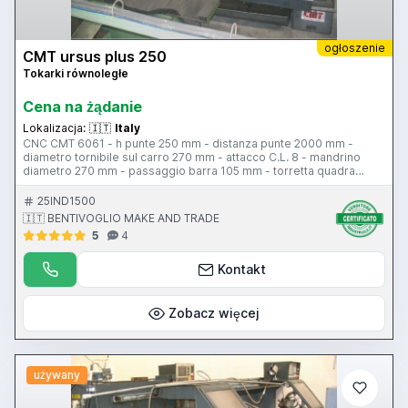
ogłoszenie
CMT ursus plus 250
Tokarki równoległe
Cena na żądanie
Lokalizacja:
🇮🇹
Italy
CNC CMT 6061 - h punte 250 mm - distanza punte 2000 mm -
diametro tornibile sul carro 270 mm - attacco C.L. 8 - mandrino
diametro 270 mm - passaggio barra 105 mm - torretta quadra
manuale - rapido longitudinale - rapido trasversale - larghezza
bancale 330 mm - contropunta - attacco contropunta c.m. 5
25IND1500
🇮🇹 BENTIVOGLIO MAKE AND TRADE
5
4
Kontakt
Zobacz więcej
używany