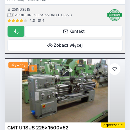
25IND3515
🇮🇹 ARRIGHINI ALESSANDRO E C SNC
4.3
4
Kontakt
Zobacz więcej
używany
ogłoszenie
CMT URSUS 225x1500x52