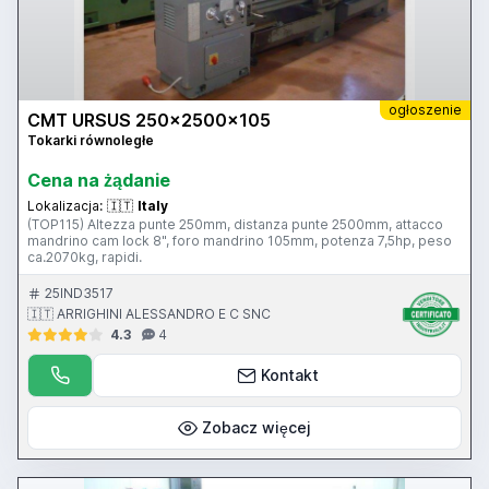
ogłoszenie
CMT URSUS 250x2500x105
Tokarki równoległe
Cena na żądanie
Lokalizacja:
🇮🇹
Italy
(TOP115) Altezza punte 250mm, distanza punte 2500mm, attacco
mandrino cam lock 8", foro mandrino 105mm, potenza 7,5hp, peso
ca.2070kg, rapidi.
25IND3517
🇮🇹 ARRIGHINI ALESSANDRO E C SNC
4.3
4
Kontakt
Zobacz więcej