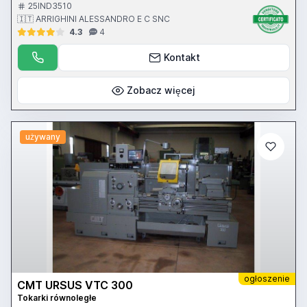
25IND3510
🇮🇹 ARRIGHINI ALESSANDRO E C SNC
4.3
4
Kontakt
Zobacz więcej
używany
ogłoszenie
CMT URSUS VTC 300
Tokarki równoległe