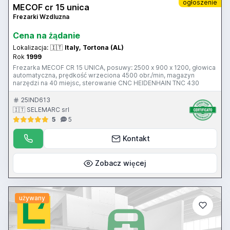
ogłoszenie
MECOF cr 15 unica
Frezarki Wzdluzna
Cena na żądanie
Lokalizacja:
🇮🇹
Italy, Tortona (AL)
Rok
1999
Frezarka MECOF CR 15 UNICA, posuwy: 2500 x 900 x 1200, głowica
automatyczna, prędkość wrzeciona 4500 obr./min, magazyn
narzędzi na 40 miejsc, sterowanie CNC HEIDENHAIN TNC 430
25IND613
🇮🇹 SELEMARC srl
5
5
Kontakt
Zobacz więcej
używany