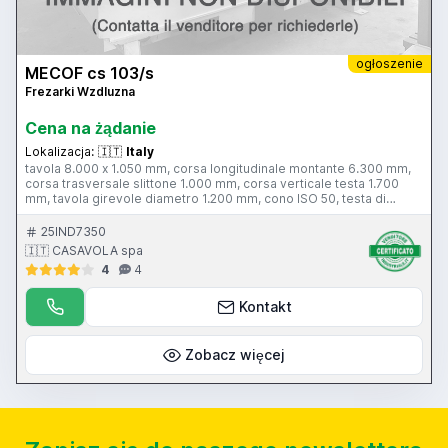
ogłoszenie
MECOF cs 103/s
Frezarki Wzdluzna
Cena na żądanie
Lokalizacja:
🇮🇹
Italy
tavola 8.000 x 1.050 mm, corsa longitudinale montante 6.300 mm,
corsa trasversale slittone 1.000 mm, corsa verticale testa 1.700
mm, tavola girevole diametro 1.200 mm, cono ISO 50, testa di
fresatura a due mandrini ortogonali, testa universale birotativa,
testa verticale, 2 cubi, CN FAGOR
25IND7350
🇮🇹 CASAVOLA spa
4
4
Kontakt
Zobacz więcej