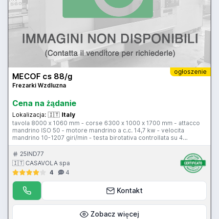
ogłoszenie
MECOF cs 88/g
Frezarki Wzdluzna
Cena na żądanie
Lokalizacja:
🇮🇹
Italy
tavola 8000 x 1060 mm - corse 6300 x 1000 x 1700 mm - attacco
mandrino ISO 50 - motore mandrino a c.c. 14,7 kw - velocita
mandrino 10-1207 giri/min - testa birotativa controllata su 4
posizioni - avanzamento di lavoro 4-2000 mm/min - avanzamento
rapido 4-6000 mm/min - CNC Heidenhain TNC 355
25IND77
🇮🇹 CASAVOLA spa
4
4
Kontakt
Zobacz więcej