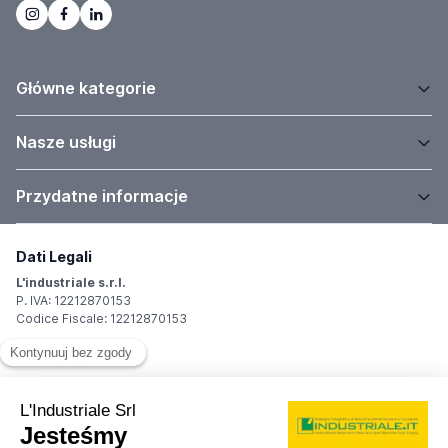
Główne kategorie
Nasze usługi
Przydatne informacje
Dati Legali
L'industriale s.r.l.
P. IVA: 12212870153
Codice Fiscale: 12212870153
Sede Legale
Via Carlo Dolci, 32
20148 Milano (MI)
Italy