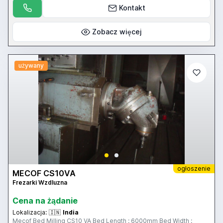
Kontakt
Zobacz więcej
używany
ogłoszenie
MECOF CS10VA
Frezarki Wzdluzna
Cena na żądanie
Lokalizacja:
🇮🇳
India
Mecof Bed Milling CS10 VA Bed Length : 6000mm Bed Width :