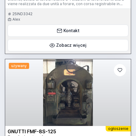
viene realizzata da due unità a forare, con corsa registrabile in
altezza e distanza rispetto il centro della tavola. Tempo di
realizzazione 1 ciclo di lavoro di 8 fori: 25 secondi. La macchina è a
25IND3342
norma e dotata di attestato di conformità e può essere modificata
Alex
per altre esigenze.
Kontakt
Zobacz więcej
używany
ogłoszenie
GNUTTI FMF-8S-125