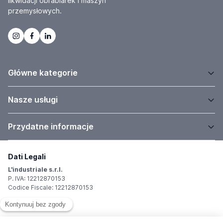
likwidacji obrabiarek i maszyn
przemysłowych.
Główne kategorie
Nasze usługi
Przydatne informacje
Dati Legali
L'industriale s.r.l.
P. IVA: 12212870153
Codice Fiscale: 12212870153
Sede Legale
Via Carlo Dolci, 32