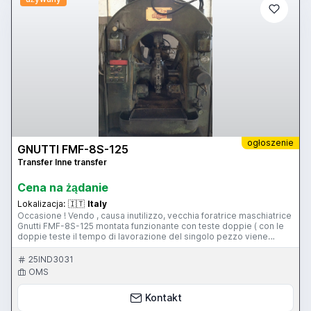
ogłoszenie
GNUTTI FMF-8S-125
Transfer Inne transfer
Cena na żądanie
Lokalizacja:
🇮🇹
Italy
Occasione ! Vendo , causa inutilizzo, vecchia foratrice maschiatrice
Gnutti FMF-8S-125 montata funzionante con teste doppie ( con le
doppie teste il tempo di lavorazione del singolo pezzo viene
dimezzato). Eventualmente con possibilità di montare teste
singole. Prezzo da concordare.
25IND3031
OMS
Kontakt