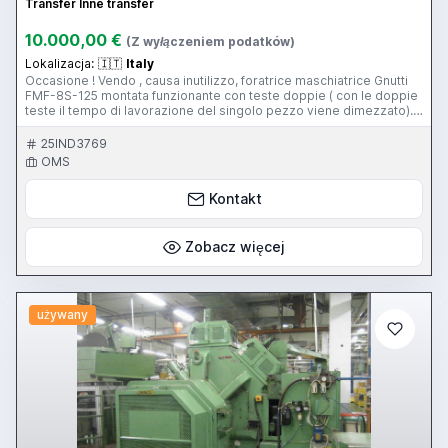
Transfer Inne transfer
10.000,00 €
(Z wyłączeniem podatków)
Lokalizacja:
🇮🇹
Italy
Occasione ! Vendo , causa inutilizzo, foratrice maschiatrice Gnutti
FMF-8S-125 montata funzionante con teste doppie ( con le doppie
teste il tempo di lavorazione del singolo pezzo viene dimezzato).
Eventualmente con possibilità di montare teste singole. Prezzo
euro 10000.
25IND3769
OMS
Kontakt
Zobacz więcej
używany