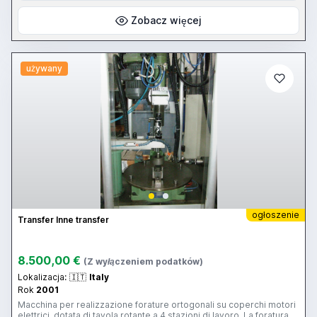
Zobacz więcej
używany
ogłoszenie
Transfer Inne transfer
8.500,00 €
(Z wyłączeniem podatków)
Lokalizacja:
🇮🇹
Italy
Rok
2001
Macchina per realizzazione forature ortogonali su coperchi motori
elettrici, dotata di tavola rotante a 4 stazioni di lavoro. La foratura