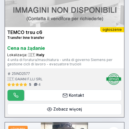
ogłoszenie
TEMCO trsu c6
Transfer Inne transfer
Cena na żądanie
Lokalizacja:
🇮🇹
Italy
4 unita di foratura/maschiatura - unita di governo Siemens per
gestione cicli di lavoro - evacuatore trucioli
25IND2577
🇮🇹 GAIANI F.LLI SRL
5
4
Kontakt
Zobacz więcej
używany