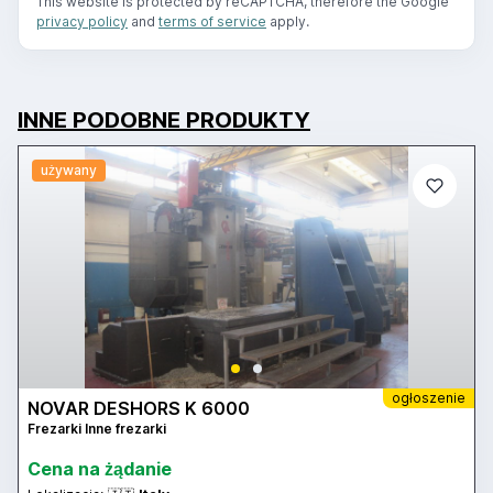
This website is protected by reCAPTCHA, therefore the Google
privacy policy
and
terms of service
apply.
INNE PODOBNE PRODUKTY
używany
ogłoszenie
NOVAR DESHORS K 6000
Frezarki Inne frezarki
Cena na żądanie