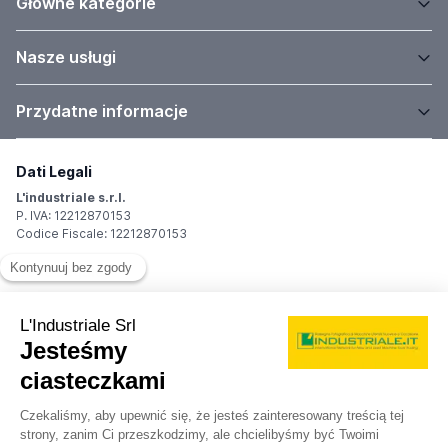
Główne kategorie
Nasze usługi
Przydatne informacje
Dati Legali
L'industriale s.r.l.
P. IVA: 12212870153
Codice Fiscale: 12212870153
Sede Legale
Via Carlo Dolci, 32
20148 Milano (MI)
Italy
Registro Imprese
Iscrizione R.I.: 12212870153
REA: MI-1539011
Capitale sociale: Euro 10.400,00 i.v.