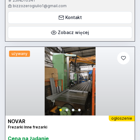
25IND10341
bizzozerogiulio1@gmail.com
Kontakt
Zobacz więcej
używany
ogłoszenie
NOVAR
Frezarki Inne frezarki
Cena na żądanie