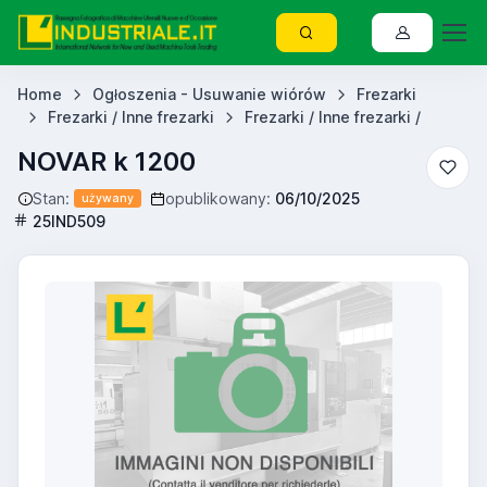
Home
Ogłoszenia - Usuwanie wiórów
Frezarki
Frezarki / Inne frezarki
Frezarki / Inne frezarki /
NOVAR k 1200
Stan:
opublikowany:
06/10/2025
używany
25IND509