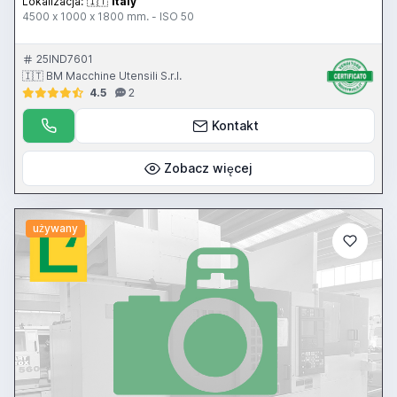
Lokalizacja:
🇮🇹
Italy
4500 x 1000 x 1800 mm. - ISO 50
25IND7601
🇮🇹 BM Macchine Utensili S.r.l.
4.5
2
Kontakt
Zobacz więcej
używany