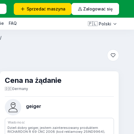
Sprzedać
maszyna
Zalogować się
ie
FAQ
🇵🇱
Polski
/
Cena na żądanie
🇩🇪
Germany
geiger
Wiadomość