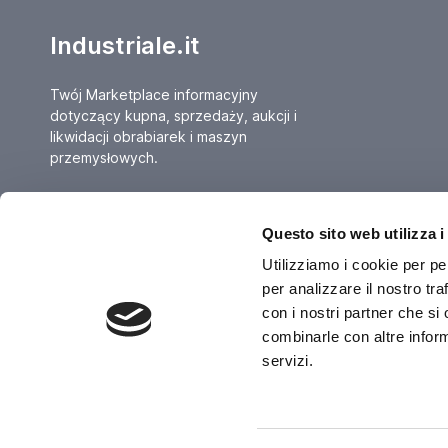
Industriale.it
Twój Marketplace informacyjny
dotyczący kupna, sprzedaży, aukcji i
likwidacji obrabiarek i maszyn
przemysłowych.
Questo sito web utilizza i
Utilizziamo i cookie per pe
per analizzare il nostro tra
Dati Legali
con i nostri partner che si
L'industriale s.r.l.
P. IVA: 12212870153
combinarle con altre inform
Codice Fiscale: 12212870153
servizi.
Contatti
info@industriale.it