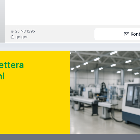
25IND1295
Kont
geiger
ettera
i