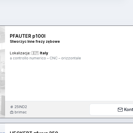
PFAUTER p100l
Stworzyc Inne frezy zębowe
Lokalizacja:
🇮🇹
Italy
a controllo numerico – CNC – orizzontale
25IND2
Kont
brimac