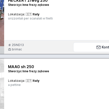
HECKERT zfwvg 250
Stworzyc Inne frezy zębowe
Lokalizacja:
🇮🇹
Italy
orizzontali per scanalati e filetti
25IND13
Kont
brimac
MAAG sh 250
Stworzyc Inne frezy zębowe
Lokalizacja:
🇮🇹
Italy
a pettine