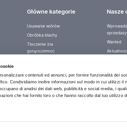
Główne kategorie
Nasze 
Usuwanie wiórów
Wprowadź 
sprzedaży
Obróbka blachy
Wanted
Tłoczenie (na
gorąco/zimno)
Aktualnośc
Obróbka rur, prętów,
Porozmawi
 cookie
profili...
rsonalizzare contenuti ed annunci, per fornire funzionalità dei so
ffico. Condividiamo inoltre informazioni sul modo in cui utilizzi il 
Sede Legale
 occupano di analisi dei dati web, pubblicità e social media, i qual
Via Carlo Dolci, 32
20148 Milano (MI)
azioni che hai fornito loro o che hanno raccolto dal tuo utilizzo d
Italy
© 2026 L'industriale s.r.l. - Wszelk
Polityka prywatności - Pliki cookie