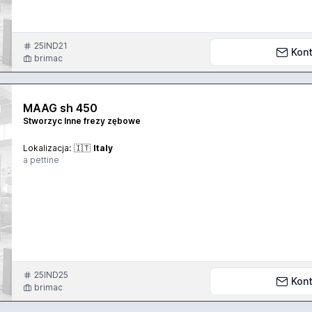
25IND21
Kont
brimac
MAAG sh 450
Stworzyc Inne frezy zębowe
Lokalizacja:
🇮🇹
Italy
a pettine
25IND25
Kont
brimac